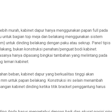
lebih murah, kabinet dapur hanya menggunakan papan full pada
lalu untuk bagian top meja dan belakang menggunakan sistem
cm) untuk dinding belakang dengan paku atau sekrup. Panel tipis
lakang, bukan konstruksi penahan/penguat bodi kabinet.
iasanya hanya dipasang bingkai tambahan yang melintang pada
 lemari kabinet.
ahan beban, kabinet dapur yang berkualitas tinggi akan
mm untuk papan belakang. Konstruksi ini selain menambah
ngan kabinet dinding ketika titik bracket penggantung harus
ing Anda harus mengetahui dengan baik dan akurat posisi pip