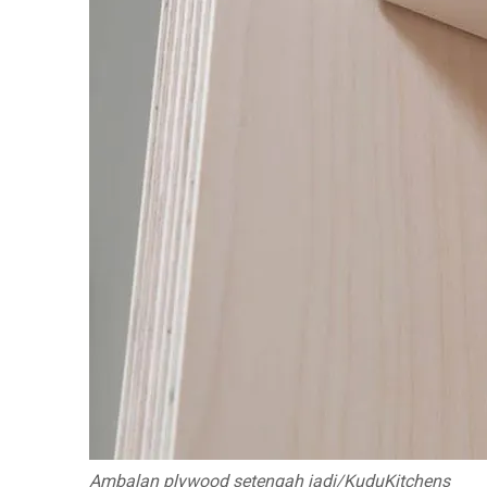
Ambalan plywood setengah jadi/KuduKitchens