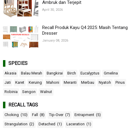
Ambruk dan Terjepit
April 30, 2026
Recall Produk Kayu Q4 2025: Masih Tentang
Dresser
January 08, 2026
SPECIES
Akasia
Balau Merah
Bangkirai
Birch
Eucalyptus
Gmelina
Jati
Karet
Keruing
Mahoni
Meranti
Merbau
Nyatoh
Pinus
Robinia
Sengon
Walnut
RECALL TAGS
Choking
(10)
Fall
(8)
Tip-Over
(7)
Entrapment
(5)
Strangulation
(2)
Detached
(1)
Laceration
(1)