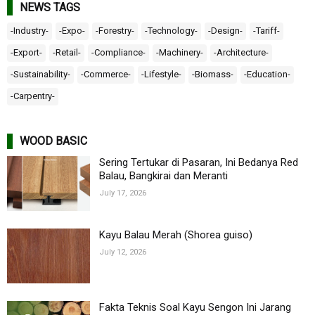
NEWS TAGS
-Industry-
-Expo-
-Forestry-
-Technology-
-Design-
-Tariff-
-Export-
-Retail-
-Compliance-
-Machinery-
-Architecture-
-Sustainability-
-Commerce-
-Lifestyle-
-Biomass-
-Education-
-Carpentry-
WOOD BASIC
Sering Tertukar di Pasaran, Ini Bedanya Red
Balau, Bangkirai dan Meranti
July 17, 2026
Kayu Balau Merah (Shorea guiso)
July 12, 2026
Fakta Teknis Soal Kayu Sengon Ini Jarang