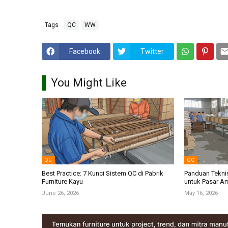
Tags
QC
WW
Facebook
Twitter
You Might Like
QC
QC
Best Practice: 7 Kunci Sistem QC di Pabrik
Panduan Teknis
Furniture Kayu
untuk Pasar Am
June 26, 2026
May 16, 2026