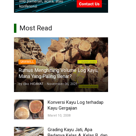
Most Read
SAWMILL
Rumus Menghitung Volume Log Kayu,
Mana Yang Paling Benar?
by
Eko HIDAYAT
-
November 06, 2021
Konversi Kayu Log terhadap
Kayu Gergajian
Maret 10, 2008
Grading Kayu Jati, Apa
Bedanya Kelas A, Kelas B, dan