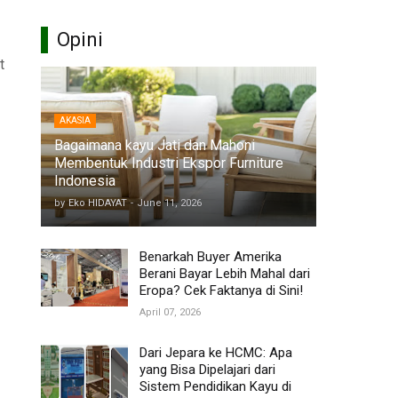
Opini
t
AKASIA
Bagaimana kayu Jati dan Mahoni
Membentuk Industri Ekspor Furniture
Indonesia
by
Eko HIDAYAT
-
June 11, 2026
Benarkah Buyer Amerika
Berani Bayar Lebih Mahal dari
Eropa? Cek Faktanya di Sini!
April 07, 2026
Dari Jepara ke HCMC: Apa
yang Bisa Dipelajari dari
Sistem Pendidikan Kayu di