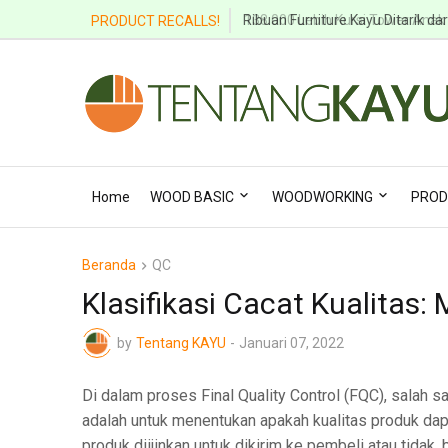
Ribuan Furniture Kayu Ditarik dar
PRODUCT RECALLS!
Home
WOOD BASIC
WOODWORKING
PROD
Beranda
QC
Klasifikasi Cacat Kualitas: M
by
Tentang KAYU
-
Januari 07, 2022
Di dalam proses Final Quality Control (FQC), salah s
adalah untuk menentukan apakah kualitas produk dap
produk diijinkan untuk dikirim ke pembeli atau tidak