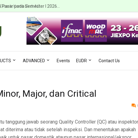
i Pasar pada Semester I 2026...
UCTS
ADVANCED
Events
EUDR
Contact Us
inor, Major, dan Critical
atu tanggung jawab seorang Quality Controller (QC) atau inspekto
at diterima atau tidak setelah inspeksi. Dan menentukan apakah
, baik untuk pasar domestik ataupun pasar internasional/ekspor.