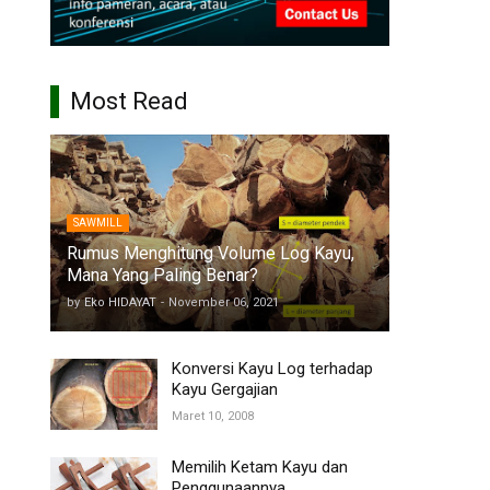
Most Read
SAWMILL
Rumus Menghitung Volume Log Kayu,
Mana Yang Paling Benar?
by
Eko HIDAYAT
-
November 06, 2021
Konversi Kayu Log terhadap
Kayu Gergajian
Maret 10, 2008
Memilih Ketam Kayu dan
Penggunaannya