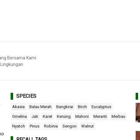
bang Bersama Kami
 Lingkungan
SPECIES
r
Akasia
Balau Merah
Bangkirai
Birch
Eucalyptus
Gmelina
Jati
Karet
Keruing
Mahoni
Meranti
Merbau
Nyatoh
Pinus
Robinia
Sengon
Walnut
ko
RECALL TAGS