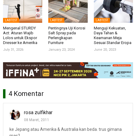
LABTEST
LABTEST
LABTEST
Mengenal STURDY
Pentingnya Uji Korosi
Menguji Kekuatan,
Act: Aturan Wajib
Salt Spray pada
Daya Tahan &
Lolos untuk Ekspor
Perlengkapan
Keamanan Meja
Dresser ke Amerika
Furniture
Sesuai Standar Eropa
July 31, 2026
January 23, 2024
June 20, 2023
4 Komentar
rosa zulfikhar
08 Maret, 2011
ke Jepang atau Amerika & Australia kan beda. trus gimana
mas?