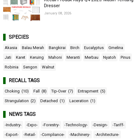
Dresser
January 08, 2026
SPECIES
Akasia
Balau Merah
Bangkirai
Birch
Eucalyptus
Gmelina
Jati
Karet
Keruing
Mahoni
Meranti
Merbau
Nyatoh
Pinus
Robinia
Sengon
Walnut
RECALL TAGS
Choking
(10)
Fall
(8)
Tip-Over
(7)
Entrapment
(5)
Strangulation
(2)
Detached
(1)
Laceration
(1)
NEWS TAGS
-Industry-
-Expo-
-Forestry-
-Technology-
-Design-
-Tariff-
-Export-
-Retail-
-Compliance-
-Machinery-
-Architecture-