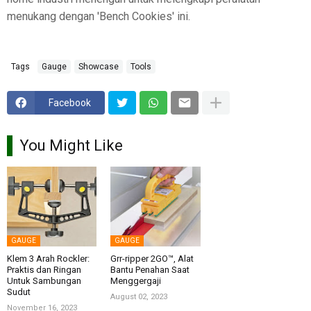
menukang dengan 'Bench Cookies' ini.
Tags
Gauge
Showcase
Tools
Facebook
You Might Like
GAUGE
GAUGE
Klem 3 Arah Rockler:
Grr-ripper 2GO™, Alat
Praktis dan Ringan
Bantu Penahan Saat
Untuk Sambungan
Menggergaji
Sudut
August 02, 2023
November 16, 2023