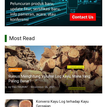
Most Read
SAWMILL
Rumus Menghitung Volume Log Kayu, Mana Yang
Paling Benar?
by
Eko HIDAYAT
-
November 06, 2021
Konversi Kayu Log terhadap Kayu
Gergajian