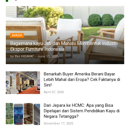
AKASIA
Bagaimana kayu Jati dan Mahoni Membentuk Industri
Ekspor Furniture Indonesia
by
Eko HIDAYAT
-
June 11, 2026
Benarkah Buyer Amerika Berani Bayar
Lebih Mahal dari Eropa? Cek Faktanya di
Sini!
April 07, 2026
Dari Jepara ke HCMC: Apa yang Bisa
Dipelajari dari Sistem Pendidikan Kayu di
Negara Tetangga?
November 17, 2025