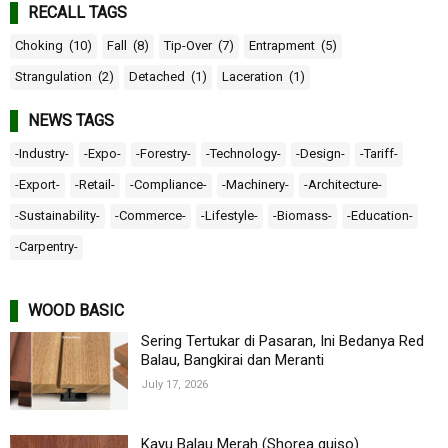
RECALL TAGS
Choking
(10)
Fall
(8)
Tip-Over
(7)
Entrapment
(5)
Strangulation
(2)
Detached
(1)
Laceration
(1)
NEWS TAGS
-Industry-
-Expo-
-Forestry-
-Technology-
-Design-
-Tariff-
-Export-
-Retail-
-Compliance-
-Machinery-
-Architecture-
-Sustainability-
-Commerce-
-Lifestyle-
-Biomass-
-Education-
-Carpentry-
WOOD BASIC
Sering Tertukar di Pasaran, Ini Bedanya Red
Balau, Bangkirai dan Meranti
July 17, 2026
Kayu Balau Merah (Shorea guiso)