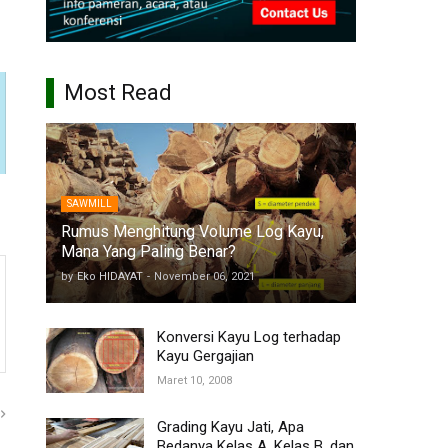
Most Read
SAWMILL
Rumus Menghitung Volume Log Kayu,
Mana Yang Paling Benar?
by
Eko HIDAYAT
-
November 06, 2021
Konversi Kayu Log terhadap
Kayu Gergajian
Maret 10, 2008
Grading Kayu Jati, Apa
Bedanya Kelas A, Kelas B, dan