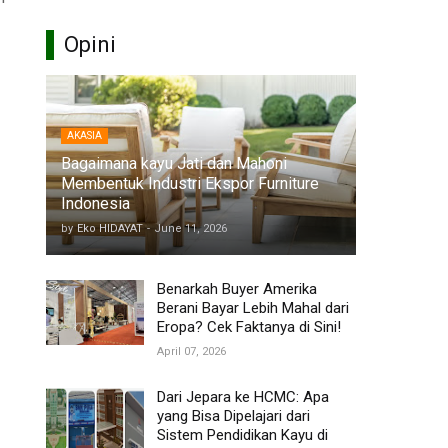
Opini
AKASIA
Bagaimana kayu Jati dan Mahoni
Membentuk Industri Ekspor Furniture
Indonesia
by
Eko HIDAYAT
-
June 11, 2026
Benarkah Buyer Amerika
Berani Bayar Lebih Mahal dari
Eropa? Cek Faktanya di Sini!
April 07, 2026
Dari Jepara ke HCMC: Apa
yang Bisa Dipelajari dari
Sistem Pendidikan Kayu di