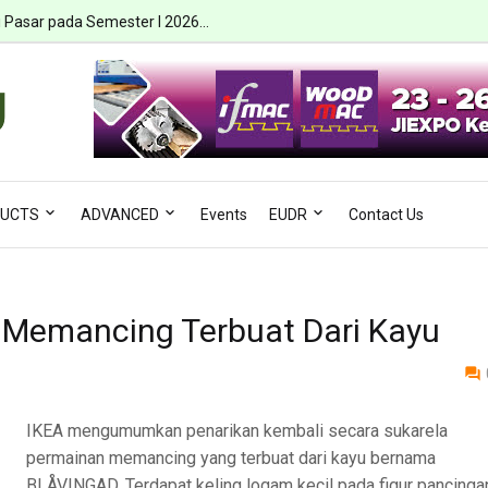
i Pasar pada Semester I 2026...
UCTS
ADVANCED
Events
EUDR
Contact Us
 Memancing Terbuat Dari Kayu
IKEA mengumumkan penarikan kembali secara sukarela
permainan memancing yang terbuat dari kayu bernama
BLÅVINGAD. Terdapat keling logam kecil pada figur pancinga