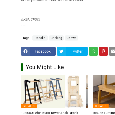
(IKEA, CPSC)
---
Tags
-Recalls-
Choking
ΩNews
Facebook
Twitter
You Might Like
-RECALLS-
-RECALLS-
138.000 Lebih Kursi Tower Anak Ditarik
Ribuan Furnitur