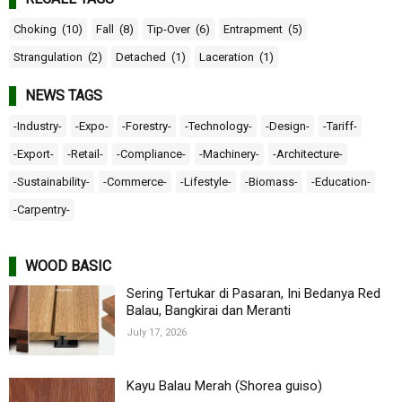
Choking
(10)
Fall
(8)
Tip-Over
(6)
Entrapment
(5)
Strangulation
(2)
Detached
(1)
Laceration
(1)
NEWS TAGS
-Industry-
-Expo-
-Forestry-
-Technology-
-Design-
-Tariff-
-Export-
-Retail-
-Compliance-
-Machinery-
-Architecture-
-Sustainability-
-Commerce-
-Lifestyle-
-Biomass-
-Education-
-Carpentry-
WOOD BASIC
Sering Tertukar di Pasaran, Ini Bedanya Red
Balau, Bangkirai dan Meranti
July 17, 2026
Kayu Balau Merah (Shorea guiso)