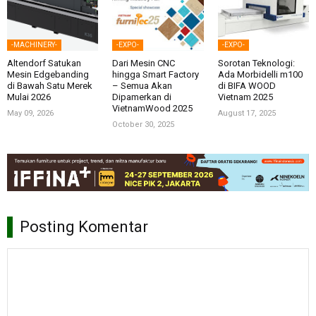
-MACHINERY-
-EXPO-
-EXPO-
Altendorf Satukan
Dari Mesin CNC
Sorotan Teknologi:
Mesin Edgebanding
hingga Smart Factory
Ada Morbidelli m100
di Bawah Satu Merek
– Semua Akan
di BIFA WOOD
Mulai 2026
Dipamerkan di
Vietnam 2025
VietnamWood 2025
May 09, 2026
August 17, 2025
October 30, 2025
Posting Komentar