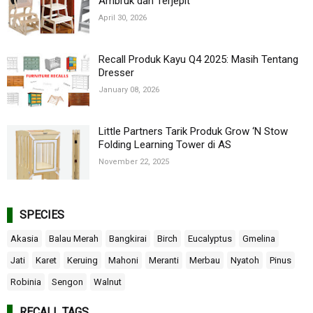
Ambruk dan Terjepit
April 30, 2026
Recall Produk Kayu Q4 2025: Masih Tentang
Dresser
January 08, 2026
Little Partners Tarik Produk Grow ‘N Stow
Folding Learning Tower di AS
November 22, 2025
SPECIES
Akasia
Balau Merah
Bangkirai
Birch
Eucalyptus
Gmelina
Jati
Karet
Keruing
Mahoni
Meranti
Merbau
Nyatoh
Pinus
Robinia
Sengon
Walnut
RECALL TAGS