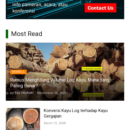
Most Read
SAWMILL
Rumus Menghitung Volume Log Kayu, Mana Yang
Paling Benar?
by
Eko HIDAYAT
-
November 06, 2021
Konversi Kayu Log terhadap Kayu
Gergajian
Maret 10, 2008