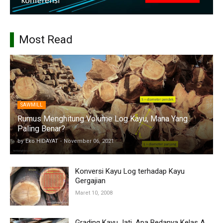
Most Read
SAWMILL
Rumus Menghitung Volume Log Kayu, Mana Yang
Paling Benar?
by
Eko HIDAYAT
-
November 06, 2021
Konversi Kayu Log terhadap Kayu
Gergajian
Maret 10, 2008
Grading Kayu Jati, Apa Bedanya Kelas A,