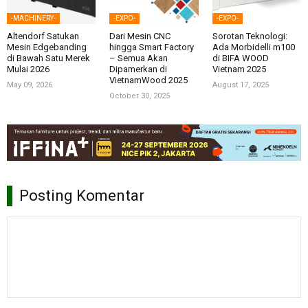
-MACHINERY-
-EXPO-
-EXPO-
Altendorf Satukan
Dari Mesin CNC
Sorotan Teknologi:
Mesin Edgebanding
hingga Smart Factory
Ada Morbidelli m100
di Bawah Satu Merek
– Semua Akan
di BIFA WOOD
Mulai 2026
Dipamerkan di
Vietnam 2025
VietnamWood 2025
May 09, 2026
August 17, 2025
October 30, 2025
Posting Komentar