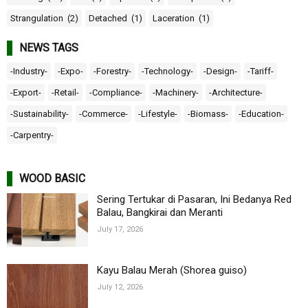
Strangulation
(2)
Detached
(1)
Laceration
(1)
NEWS TAGS
-Industry-
-Expo-
-Forestry-
-Technology-
-Design-
-Tariff-
-Export-
-Retail-
-Compliance-
-Machinery-
-Architecture-
-Sustainability-
-Commerce-
-Lifestyle-
-Biomass-
-Education-
-Carpentry-
WOOD BASIC
Sering Tertukar di Pasaran, Ini Bedanya Red
Balau, Bangkirai dan Meranti
July 17, 2026
Kayu Balau Merah (Shorea guiso)
July 12, 2026