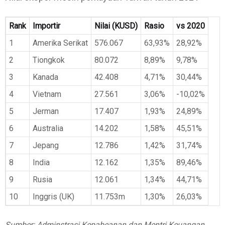
Rank
Importir
Nilai (KUSD)
Rasio
vs 2020
1
Amerika Serikat
576.067
63,93%
28,92%
2
Tiongkok
80.072
8,89%
9,78%
3
Kanada
42.408
4,71%
30,44%
4
Vietnam
27.561
3,06%
-10,02%
5
Jerman
17.407
1,93%
24,89%
6
Australia
14.202
1,58%
45,51%
7
Jepang
12.786
1,42%
31,74%
8
India
12.162
1,35%
89,46%
9
Rusia
12.061
1,34%
44,71%
10
Inggris (UK)
11.753m
1,30%
26,03%
Sumber: Adminstrasi Kepabeanan dan Mentri Keuangan