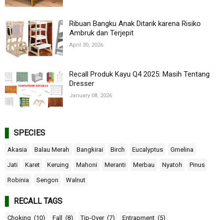
Ribuan Bangku Anak Ditarik karena Risiko
Ambruk dan Terjepit
April 30, 2026
Recall Produk Kayu Q4 2025: Masih Tentang
Dresser
January 08, 2026
SPECIES
Akasia
Balau Merah
Bangkirai
Birch
Eucalyptus
Gmelina
Jati
Karet
Keruing
Mahoni
Meranti
Merbau
Nyatoh
Pinus
Robinia
Sengon
Walnut
RECALL TAGS
Choking
(10)
Fall
(8)
Tip-Over
(7)
Entrapment
(5)