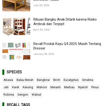
July 06, 2026
Ribuan Bangku Anak Ditarik karena Risiko
Ambruk dan Terjepit
April 30, 2026
Recall Produk Kayu Q4 2025: Masih Tentang
Dresser
January 08, 2026
SPECIES
Akasia
Balau Merah
Bangkirai
Birch
Eucalyptus
Gmelina
Jati
Karet
Keruing
Mahoni
Meranti
Merbau
Nyatoh
Pinus
Robinia
Sengon
Walnut
RECALL TAGS