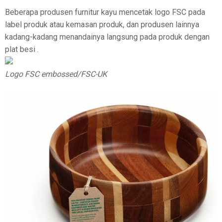
Beberapa produsen furnitur kayu mencetak logo FSC pada
label produk atau kemasan produk, dan produsen lainnya
kadang-kadang menandainya langsung pada produk dengan
plat besi .
Logo FSC embossed/FSC-UK