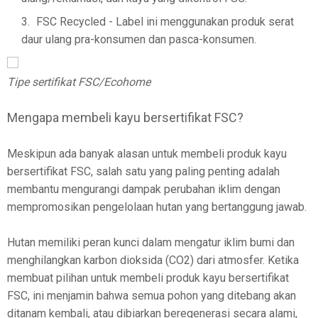
FSC Recycled - Label ini menggunakan produk serat
daur ulang pra-konsumen dan pasca-konsumen.
Tipe sertifikat FSC/Ecohome
Mengapa membeli kayu bersertifikat FSC?
Meskipun ada banyak alasan untuk membeli produk kayu
bersertifikat FSC, salah satu yang paling penting adalah
membantu mengurangi dampak perubahan iklim dengan
mempromosikan pengelolaan hutan yang bertanggung jawab.
Hutan memiliki peran kunci dalam mengatur iklim bumi dan
menghilangkan karbon dioksida (CO2) dari atmosfer. Ketika
membuat pilihan untuk membeli produk kayu bersertifikat
FSC, ini menjamin bahwa semua pohon yang ditebang akan
ditanam kembali, atau dibiarkan beregenerasi secara alami,