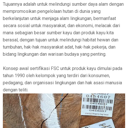
Tujuannya adalah untuk melindungi sumber daya alam dengan
mempromosikan pengelolaan hutan di dunia yang
berkelanjutan untuk menjaga alam lingkungan, bermanfaat
secara sosial untuk masyarakat, dan ekonomi, melacak dari
mana sebagian besar sumber kayu dan produk kayu kita
berasal, dengan tujuan untuk melindungi habitat hewan dan
tumbuhan, hak-hak masyarakat adat, hak-hak pekerja, dan
bidang lingkungan dan warisan budaya yang penting.
Konsep awal sertifikasi FSC untuk produk kayu dimulai pada
tahun 1990 oleh kelompok yang terdiri dari konsumen,
pedagang, dan organisasi lingkungan dan hak asasi manusia
dengan teliti.