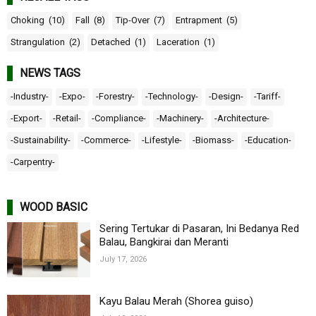
Choking
(10)
Fall
(8)
Tip-Over
(7)
Entrapment
(5)
Strangulation
(2)
Detached
(1)
Laceration
(1)
NEWS TAGS
-Industry-
-Expo-
-Forestry-
-Technology-
-Design-
-Tariff-
-Export-
-Retail-
-Compliance-
-Machinery-
-Architecture-
-Sustainability-
-Commerce-
-Lifestyle-
-Biomass-
-Education-
-Carpentry-
WOOD BASIC
Sering Tertukar di Pasaran, Ini Bedanya Red
Balau, Bangkirai dan Meranti
July 17, 2026
Kayu Balau Merah (Shorea guiso)