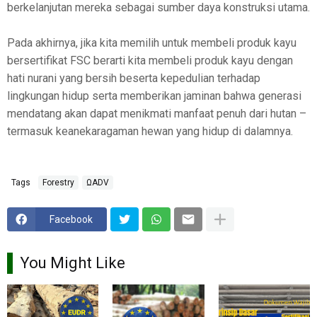
berkelanjutan mereka sebagai sumber daya konstruksi utama.
Pada akhirnya, jika kita memilih untuk membeli produk kayu
bersertifikat FSC berarti kita membeli produk kayu dengan
hati nurani yang bersih beserta kepedulian terhadap
lingkungan hidup serta memberikan jaminan bahwa generasi
mendatang akan dapat menikmati manfaat penuh dari hutan –
termasuk keanekaragaman hewan yang hidup di dalamnya.
Tags
Forestry
ΩADV
Facebook
You Might Like