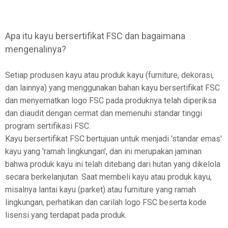
Apa itu kayu bersertifikat FSC dan bagaimana
mengenalinya?
Setiap produsen kayu atau produk kayu (furniture, dekorasi,
dan lainnya) yang menggunakan bahan kayu bersertifikat FSC
dan menyematkan logo FSC pada produknya telah diperiksa
dan diaudit dengan cermat dan memenuhi standar tinggi
program sertifikasi FSC.
Kayu bersertifikat FSC bertujuan untuk menjadi 'standar emas'
kayu yang 'ramah lingkungan', dan ini merupakan jaminan
bahwa produk kayu ini telah ditebang dari hutan yang dikelola
secara berkelanjutan. Saat membeli kayu atau produk kayu,
misalnya lantai kayu (parket) atau furniture yang ramah
lingkungan, perhatikan dan carilah logo FSC beserta kode
lisensi yang terdapat pada produk.