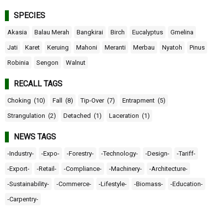
SPECIES
Akasia
Balau Merah
Bangkirai
Birch
Eucalyptus
Gmelina
Jati
Karet
Keruing
Mahoni
Meranti
Merbau
Nyatoh
Pinus
Robinia
Sengon
Walnut
RECALL TAGS
Choking
(10)
Fall
(8)
Tip-Over
(7)
Entrapment
(5)
Strangulation
(2)
Detached
(1)
Laceration
(1)
NEWS TAGS
-Industry-
-Expo-
-Forestry-
-Technology-
-Design-
-Tariff-
-Export-
-Retail-
-Compliance-
-Machinery-
-Architecture-
-Sustainability-
-Commerce-
-Lifestyle-
-Biomass-
-Education-
-Carpentry-