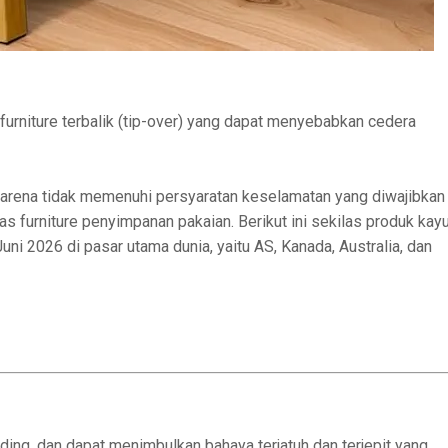
o furniture terbalik (tip-over) yang dapat menyebabkan cedera
 karena tidak memenuhi persyaratan keselamatan yang diwajibkan
s furniture penyimpanan pakaian. Berikut ini sekilas produk kay
uni 2026 di pasar utama dunia, yaitu AS, Kanada, Australia, dan
dinding, dan dapat menimbulkan bahaya terjatuh dan terjepit yang