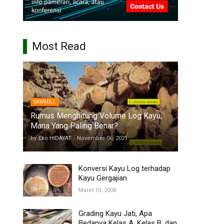
Most Read
SAWMILL
Rumus Menghitung Volume Log Kayu,
Mana Yang Paling Benar?
by
Eko HIDAYAT
-
November 06, 2021
Konversi Kayu Log terhadap
Kayu Gergajian
Maret 10, 2008
Grading Kayu Jati, Apa
Bedanya Kelas A, Kelas B, dan