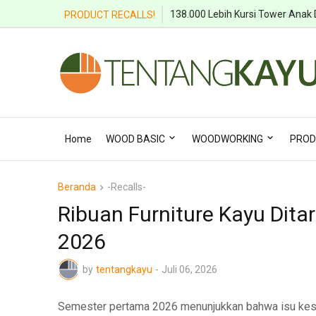
Ribuan Furniture Kayu Ditarik dar
PRODUCT RECALLS!
Home
WOOD BASIC
WOODWORKING
PROD
Beranda
-Recalls-
Ribuan Furniture Kayu Ditar
2026
by
tentangkayu
-
Juli 06, 2026
Semester pertama 2026 menunjukkan bahwa isu kesel