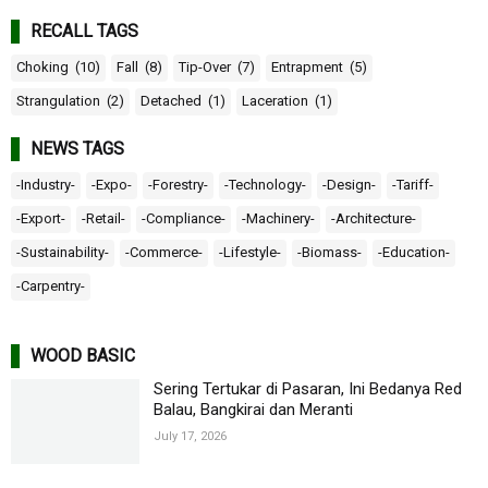
RECALL TAGS
Choking
(10)
Fall
(8)
Tip-Over
(7)
Entrapment
(5)
Strangulation
(2)
Detached
(1)
Laceration
(1)
NEWS TAGS
-Industry-
-Expo-
-Forestry-
-Technology-
-Design-
-Tariff-
-Export-
-Retail-
-Compliance-
-Machinery-
-Architecture-
-Sustainability-
-Commerce-
-Lifestyle-
-Biomass-
-Education-
-Carpentry-
WOOD BASIC
Sering Tertukar di Pasaran, Ini Bedanya Red
Balau, Bangkirai dan Meranti
July 17, 2026