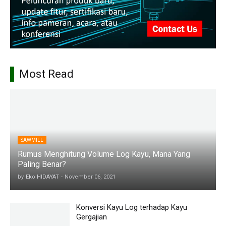
Most Read
SAWMILL
Rumus Menghitung Volume Log Kayu, Mana Yang
Paling Benar?
by
Eko HIDAYAT
-
November 06, 2021
Konversi Kayu Log terhadap Kayu
Gergajian