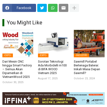
Facebook
You Might Like
-EXPO-
-EXPO-
-INDUSTRY-
Dari Mesin CNC
Sorotan Teknologi:
Sawmill Portabel
hingga Smart Factory
Ada Morbidelli m100
Bertenaga Baterai:
– Semua Akan
di BIFA WOOD
Inikah Masa Depan
Dipamerkan di
Vietnam 2025
Sawmill?
VietnamWood 2025
August 17, 2025
October 23, 2024
October 30, 2025