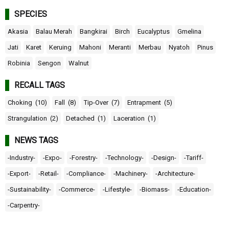
SPECIES
Akasia
Balau Merah
Bangkirai
Birch
Eucalyptus
Gmelina
Jati
Karet
Keruing
Mahoni
Meranti
Merbau
Nyatoh
Pinus
Robinia
Sengon
Walnut
RECALL TAGS
Choking
(10)
Fall
(8)
Tip-Over
(7)
Entrapment
(5)
Strangulation
(2)
Detached
(1)
Laceration
(1)
NEWS TAGS
-Industry-
-Expo-
-Forestry-
-Technology-
-Design-
-Tariff-
-Export-
-Retail-
-Compliance-
-Machinery-
-Architecture-
-Sustainability-
-Commerce-
-Lifestyle-
-Biomass-
-Education-
-Carpentry-