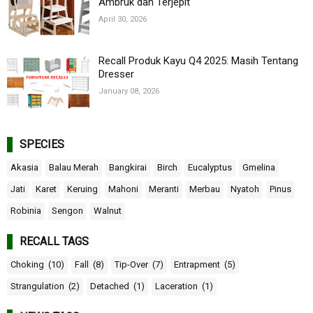
Ambruk dan Terjepit
April 30, 2026
Recall Produk Kayu Q4 2025: Masih Tentang
Dresser
January 08, 2026
SPECIES
Akasia
Balau Merah
Bangkirai
Birch
Eucalyptus
Gmelina
Jati
Karet
Keruing
Mahoni
Meranti
Merbau
Nyatoh
Pinus
Robinia
Sengon
Walnut
RECALL TAGS
Choking
(10)
Fall
(8)
Tip-Over
(7)
Entrapment
(5)
Strangulation
(2)
Detached
(1)
Laceration
(1)