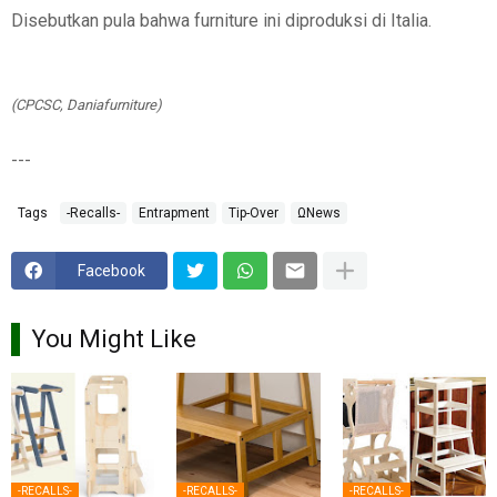
Disebutkan pula bahwa furniture ini diproduksi di Italia.
(CPCSC, Daniafurniture)
---
Tags
-Recalls-
Entrapment
Tip-Over
ΩNews
Facebook
You Might Like
-RECALLS-
-RECALLS-
-RECALLS-