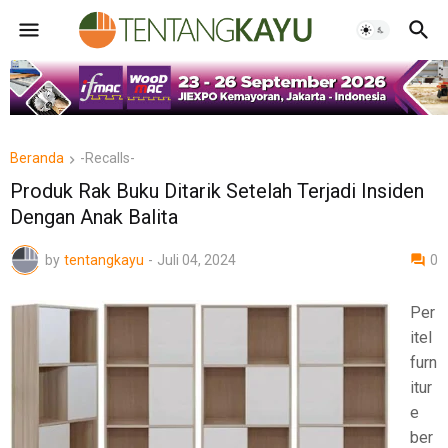
Beranda
-Recalls-
Produk Rak Buku Ditarik Setelah Terjadi Insiden
Dengan Anak Balita
by
tentangkayu
-
Juli 04, 2024
0
Per
itel
furn
itur
e
ber