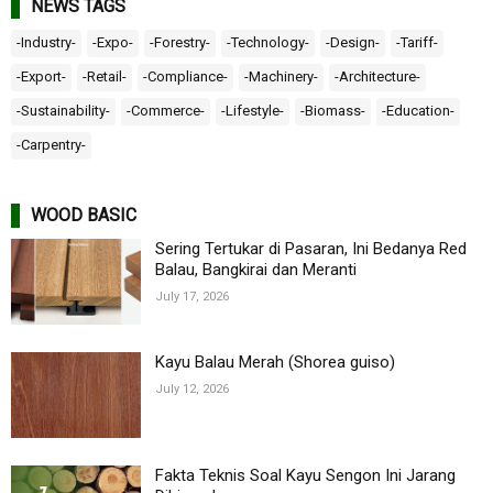
NEWS TAGS
-Industry-
-Expo-
-Forestry-
-Technology-
-Design-
-Tariff-
-Export-
-Retail-
-Compliance-
-Machinery-
-Architecture-
-Sustainability-
-Commerce-
-Lifestyle-
-Biomass-
-Education-
-Carpentry-
WOOD BASIC
Sering Tertukar di Pasaran, Ini Bedanya Red
Balau, Bangkirai dan Meranti
July 17, 2026
Kayu Balau Merah (Shorea guiso)
July 12, 2026
Fakta Teknis Soal Kayu Sengon Ini Jarang