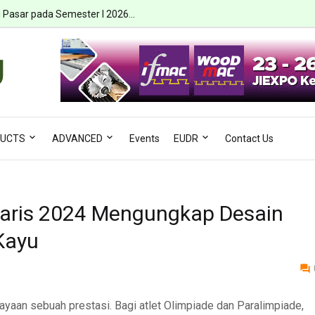
a Risiko Ambruk dan Terjepit...
ri Pasar pada Semester I 2026...
UCTS
ADVANCED
Events
EUDR
Contact Us
Paris 2024 Mengungkap Desain
Kayu
yaan sebuah prestasi. Bagi atlet Olimpiade dan Paralimpiade,