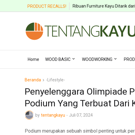
Ribuan Bangku Anak Ditarik karen
Ribuan Furniture Kayu Ditarik da
PRODUCT RECALLS!
Home
WOOD BASIC
WOODWORKING
PROD
Beranda
-Lifestyle-
Penyelenggara Olimpiade 
Podium Yang Terbuat Dari 
by
tentangkayu
-
Juli 07, 2024
Podium merupakan sebuah simbol penting untuk pera