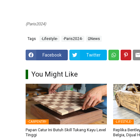
(Paris2024)
Tags
-Lifestyle-
-Paris2024-
ΩNews
Facebook
Twitter
You Might Like
-CARPENTRY-
-LIFESTYLE-
Papan Catur Ini Butuh Skill Tukang Kayu Level
Replika Bentle
Tinggi
Belgia, Dijual 