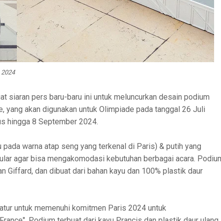
s 2024
t siaran pers baru-baru ini untuk meluncurkan desain podium
 yang akan digunakan untuk Olimpiade pada tanggal 26 Juli
us hingga 8 September 2024.
da warna atap seng yang terkenal di Paris) & putih yang
ular agar bisa mengakomodasi kebutuhan berbagai acara. Podiu
n Giffard, dan dibuat dari bahan kayu dan 100% plastik daur
iatur untuk memenuhi komitmen Paris 2024 untuk
rance". Podium terbuat dari kayu Prancis dan plastik daur ulang.