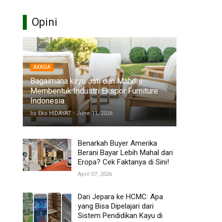
Opini
AKASIA
Bagaimana kayu Jati dan Mahoni
Membentuk Industri Ekspor Furniture
Indonesia
by
Eko HIDAYAT
-
June 11, 2026
Benarkah Buyer Amerika
Berani Bayar Lebih Mahal dari
Eropa? Cek Faktanya di Sini!
April 07, 2026
Dari Jepara ke HCMC: Apa
yang Bisa Dipelajari dari
Sistem Pendidikan Kayu di