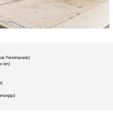
tuk Paralimpiade)
n tim)
a)
perunggu)