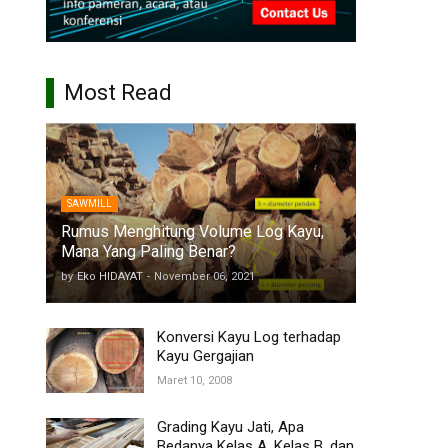
Most Read
SAWMILL
Rumus Menghitung Volume Log Kayu,
Mana Yang Paling Benar?
by
Eko HIDAYAT
-
November 06, 2021
Konversi Kayu Log terhadap
Kayu Gergajian
Maret 10, 2008
Grading Kayu Jati, Apa
Bedanya Kelas A, Kelas B, dan