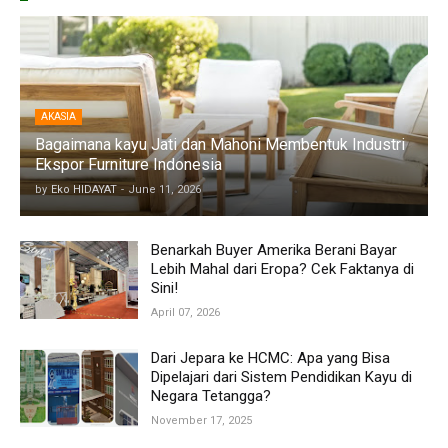
AKASIA
Bagaimana kayu Jati dan Mahoni Membentuk Industri
Ekspor Furniture Indonesia
by
Eko HIDAYAT
-
June 11, 2026
Benarkah Buyer Amerika Berani Bayar
Lebih Mahal dari Eropa? Cek Faktanya di
Sini!
April 07, 2026
Dari Jepara ke HCMC: Apa yang Bisa
Dipelajari dari Sistem Pendidikan Kayu di
Negara Tetangga?
November 17, 2025