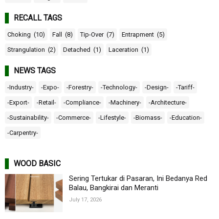
RECALL TAGS
Choking
(10)
Fall
(8)
Tip-Over
(7)
Entrapment
(5)
Strangulation
(2)
Detached
(1)
Laceration
(1)
NEWS TAGS
-Industry-
-Expo-
-Forestry-
-Technology-
-Design-
-Tariff-
-Export-
-Retail-
-Compliance-
-Machinery-
-Architecture-
-Sustainability-
-Commerce-
-Lifestyle-
-Biomass-
-Education-
-Carpentry-
WOOD BASIC
Sering Tertukar di Pasaran, Ini Bedanya Red
Balau, Bangkirai dan Meranti
July 17, 2026