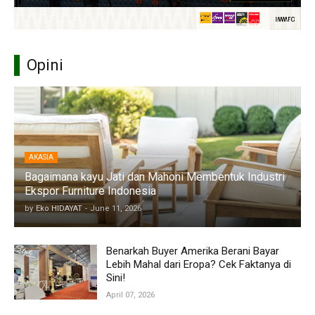
Opini
AKASIA
Bagaimana kayu Jati dan Mahoni Membentuk Industri
Ekspor Furniture Indonesia
by
Eko HIDAYAT
-
June 11, 2026
Benarkah Buyer Amerika Berani Bayar
Lebih Mahal dari Eropa? Cek Faktanya di
Sini!
April 07, 2026