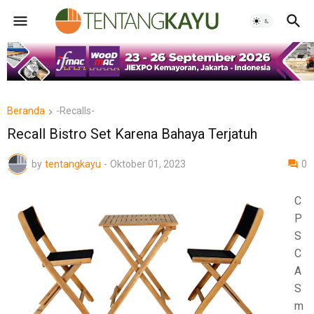
Beranda
-Recalls-
Recall Bistro Set Karena Bahaya Terjatuh
by
tentangkayu
-
Oktober 01, 2023
0
C
P
S
C
A
S
m