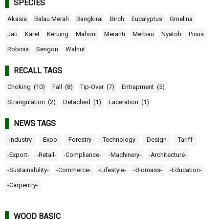
SPECIES
Akasia
Balau Merah
Bangkirai
Birch
Eucalyptus
Gmelina
Jati
Karet
Keruing
Mahoni
Meranti
Merbau
Nyatoh
Pinus
Robinia
Sengon
Walnut
RECALL TAGS
Choking
(10)
Fall
(8)
Tip-Over
(7)
Entrapment
(5)
Strangulation
(2)
Detached
(1)
Laceration
(1)
NEWS TAGS
-Industry-
-Expo-
-Forestry-
-Technology-
-Design-
-Tariff-
-Export-
-Retail-
-Compliance-
-Machinery-
-Architecture-
-Sustainability-
-Commerce-
-Lifestyle-
-Biomass-
-Education-
-Carpentry-
WOOD BASIC