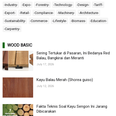
-Industry-
-Expo-
-Forestry-
-Technology-
-Design-
-Tariff-
-Export-
-Retail-
-Compliance-
-Machinery-
-Architecture-
-Sustainability-
-Commerce-
-Lifestyle-
-Biomass-
-Education-
-Carpentry-
WOOD BASIC
Sering Tertukar di Pasaran, Ini Bedanya Red
Balau, Bangkirai dan Meranti
July 17, 2026
Kayu Balau Merah (Shorea guiso)
July 12, 2026
Fakta Teknis Soal Kayu Sengon Ini Jarang
Dibicarakan