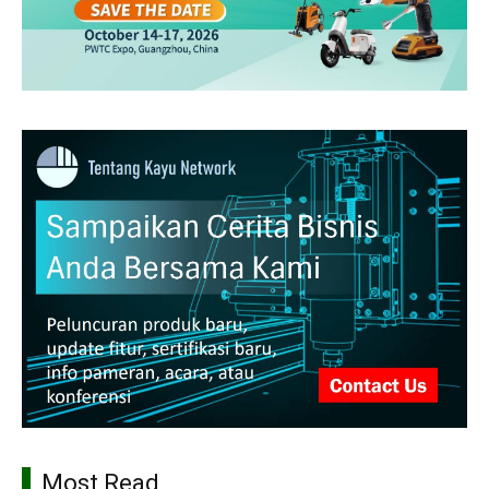
Most Read