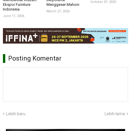
October 07, 2025
Ekspor Furniture
Menggeser Mahoni
Indonesia
March 27, 2026
June 11, 2026
Posting Komentar
Lebih baru
Lebih lama