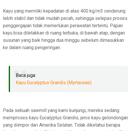
Kayu yang memiliki kepadatan di atas 400 kg/m3 cenderung
lebih stabil dan tidak mudah pecah, sehingga selepas proses
penggergajian tidak memerlukan perawatan tertentu. Papan
kayu bisa diletakkan di ruang terbuka, di bawah atap, dengan
susunan yang baik hingga dua minggu sebelum dimasukkan
ke dalam ruang pengeringan.
Baca juga:
Kayu Eucalyptus Grandis (Myrtaceae)
Pada sebuah sawmill yang kami kunjungi, mereka sedang
memproses kayu Eucalyptus Grandis, jenis kayu gelondongan
yang diimpor dari Amerika Selatan. Tidak diketahui berapa