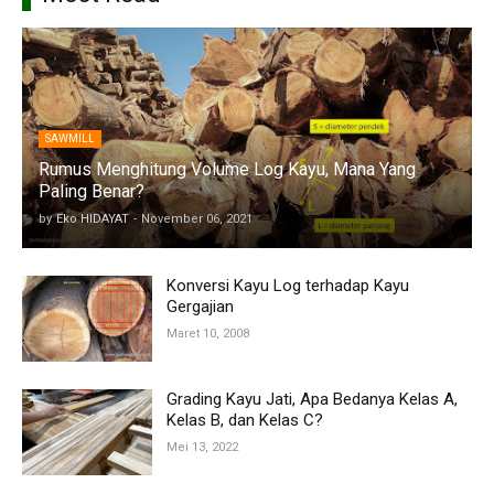
SAWMILL
Rumus Menghitung Volume Log Kayu, Mana Yang
Paling Benar?
by
Eko HIDAYAT
-
November 06, 2021
Konversi Kayu Log terhadap Kayu
Gergajian
Maret 10, 2008
Grading Kayu Jati, Apa Bedanya Kelas A,
Kelas B, dan Kelas C?
Mei 13, 2022