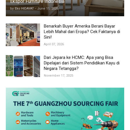
Ekspor Furniture Indonesia
by
Eko HIDAYAT
-
June 11, 2026
Benarkah Buyer Amerika Berani Bayar
Lebih Mahal dari Eropa? Cek Faktanya di
Sini!
April 07, 2026
Dari Jepara ke HCMC: Apa yang Bisa
Dipelajari dari Sistem Pendidikan Kayu di
Negara Tetangga?
November 17, 2025