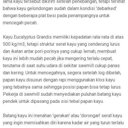
lama kayu tersebut dikirim setelah penebangan, tetapi terlihat
bahwa kayu gelondongan sudah dalam kondisi 'debarked'
dengan beberapa plat besi pada penampangnya untuk
mencegah pecah.
Kayu Eucalyptus Grandis memiliki kepadatan rata-rata di atas
500 kg/m3, tetapi struktur serat kayu yang cenderung lurus
dan ikatan antar pori-porinya yang cukup lemah, membuat
kayu ini lebih mudah pecah jika mengering terlalu cepat,
terutama di saat suhu udara di sekitar sawmill cukup panas
dan kering. Untuk mencegahnya, segera setelah log dibelah,
papan kayu disusun dengan rapi menggunakan klos kayu
yang tebalnya sama sehingga posisi papan bisa tetap lurus.
Pekerja di sawmill sudah menyediakan puluhan batang kayu
pendek untuk dipasang pada sisi tebal papan kayu.
Batang kayu ini menahan 'gerakan' atau 'dorongan' serat kayu
yang ingin memisahkan diri karena kadar air yang turun terlalu