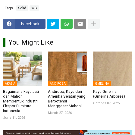
Tags
Solid
WB
Facebook
You Might Like
AKASIA
ANDIROBA
GMELINA
Bagaimana kayu Jati
Andiroba, Kayu dari
Kayu Gmelina
dan Mahoni
Amerika Selatan yang
(Gmelina Arborea)
Membentuk Industri
Berpotensi
October 07, 2025
Ekspor Furniture
Menggeser Mahoni
Indonesia
March 27, 2026
June 11, 2026