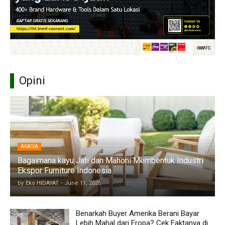
Opini
AKASIA
Bagaimana kayu Jati dan Mahoni Membentuk Industri
Ekspor Furniture Indonesia
by
Eko HIDAYAT
-
June 11, 2026
Benarkah Buyer Amerika Berani Bayar
Lebih Mahal dari Eropa? Cek Faktanya di