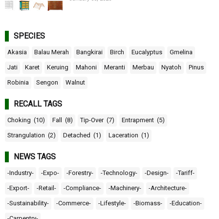
SPECIES
Akasia
Balau Merah
Bangkirai
Birch
Eucalyptus
Gmelina
Jati
Karet
Keruing
Mahoni
Meranti
Merbau
Nyatoh
Pinus
Robinia
Sengon
Walnut
RECALL TAGS
Choking
(10)
Fall
(8)
Tip-Over
(7)
Entrapment
(5)
Strangulation
(2)
Detached
(1)
Laceration
(1)
NEWS TAGS
-Industry-
-Expo-
-Forestry-
-Technology-
-Design-
-Tariff-
-Export-
-Retail-
-Compliance-
-Machinery-
-Architecture-
-Sustainability-
-Commerce-
-Lifestyle-
-Biomass-
-Education-
-Carpentry-