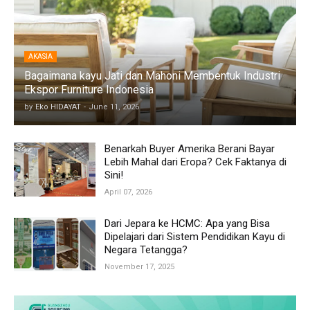
AKASIA
Bagaimana kayu Jati dan Mahoni Membentuk Industri
Ekspor Furniture Indonesia
by
Eko HIDAYAT
-
June 11, 2026
Benarkah Buyer Amerika Berani Bayar
Lebih Mahal dari Eropa? Cek Faktanya di
Sini!
April 07, 2026
Dari Jepara ke HCMC: Apa yang Bisa
Dipelajari dari Sistem Pendidikan Kayu di
Negara Tetangga?
November 17, 2025