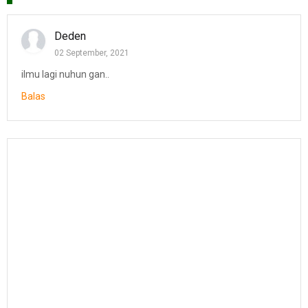
Deden
02 September, 2021
ilmu lagi nuhun gan..
Balas