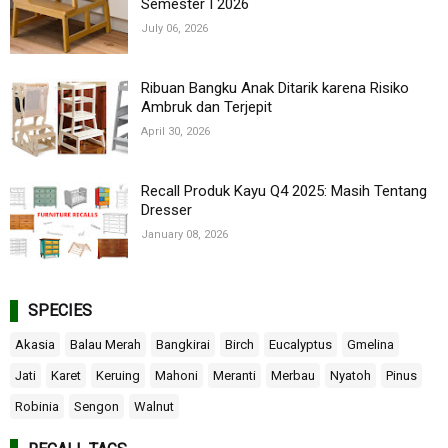
Semester I 2026
July 06, 2026
Ribuan Bangku Anak Ditarik karena Risiko
Ambruk dan Terjepit
April 30, 2026
Recall Produk Kayu Q4 2025: Masih Tentang
Dresser
January 08, 2026
SPECIES
Akasia
Balau Merah
Bangkirai
Birch
Eucalyptus
Gmelina
Jati
Karet
Keruing
Mahoni
Meranti
Merbau
Nyatoh
Pinus
Robinia
Sengon
Walnut