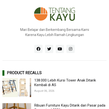
Mari Belajar dan Berkembang Bersama Kami
Karena Kayu Lebih Ramah Lingkungan
PRODUCT RECALLS
138.000 Lebih Kursi Tower Anak Ditarik
Kembali di AS
August 06, 2026
Ribuan Furniture Kayu Ditarik dari Pasar pada