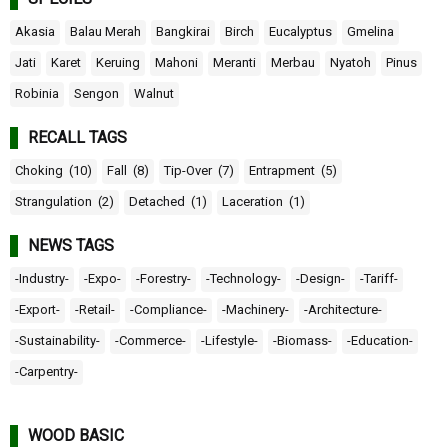
Akasia
Balau Merah
Bangkirai
Birch
Eucalyptus
Gmelina
Jati
Karet
Keruing
Mahoni
Meranti
Merbau
Nyatoh
Pinus
Robinia
Sengon
Walnut
RECALL TAGS
Choking
(10)
Fall
(8)
Tip-Over
(7)
Entrapment
(5)
Strangulation
(2)
Detached
(1)
Laceration
(1)
NEWS TAGS
-Industry-
-Expo-
-Forestry-
-Technology-
-Design-
-Tariff-
-Export-
-Retail-
-Compliance-
-Machinery-
-Architecture-
-Sustainability-
-Commerce-
-Lifestyle-
-Biomass-
-Education-
-Carpentry-
WOOD BASIC