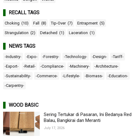
RECALL TAGS
Choking
(10)
Fall
(8)
Tip-Over
(7)
Entrapment
(5)
Strangulation
(2)
Detached
(1)
Laceration
(1)
NEWS TAGS
-Industry-
-Expo-
-Forestry-
-Technology-
-Design-
-Tariff-
-Export-
-Retail-
-Compliance-
-Machinery-
-Architecture-
-Sustainability-
-Commerce-
-Lifestyle-
-Biomass-
-Education-
-Carpentry-
WOOD BASIC
Sering Tertukar di Pasaran, Ini Bedanya Red
Balau, Bangkirai dan Meranti
July 17, 2026