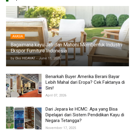
AKASIA
Bagaimana kayu Jati dan Mahoni Membentuk Industri
Ekspor Furniture Indonesia
by
Eko HIDAYAT
-
June 11, 2026
Benarkah Buyer Amerika Berani Bayar
Lebih Mahal dari Eropa? Cek Faktanya di
Sini!
April 07, 2026
Dari Jepara ke HCMC: Apa yang Bisa
Dipelajari dari Sistem Pendidikan Kayu di
Negara Tetangga?
November 17, 2025