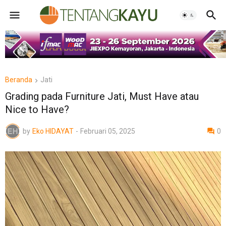
Beranda
Jati
Grading pada Furniture Jati, Must Have atau
Nice to Have?
by
Eko HIDAYAT
-
Februari 05, 2025
0