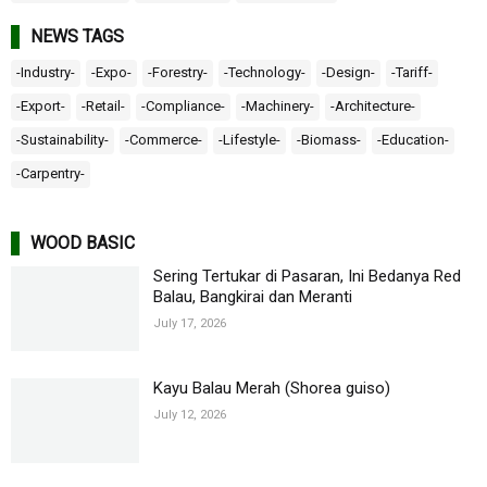
NEWS TAGS
-Industry-
-Expo-
-Forestry-
-Technology-
-Design-
-Tariff-
-Export-
-Retail-
-Compliance-
-Machinery-
-Architecture-
-Sustainability-
-Commerce-
-Lifestyle-
-Biomass-
-Education-
-Carpentry-
WOOD BASIC
Sering Tertukar di Pasaran, Ini Bedanya Red
Balau, Bangkirai dan Meranti
July 17, 2026
Kayu Balau Merah (Shorea guiso)
July 12, 2026