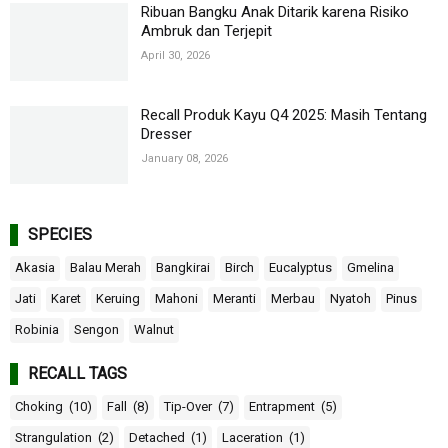
Ribuan Bangku Anak Ditarik karena Risiko
Ambruk dan Terjepit
April 30, 2026
Recall Produk Kayu Q4 2025: Masih Tentang
Dresser
January 08, 2026
SPECIES
Akasia
Balau Merah
Bangkirai
Birch
Eucalyptus
Gmelina
Jati
Karet
Keruing
Mahoni
Meranti
Merbau
Nyatoh
Pinus
Robinia
Sengon
Walnut
RECALL TAGS
Choking
(10)
Fall
(8)
Tip-Over
(7)
Entrapment
(5)
Strangulation
(2)
Detached
(1)
Laceration
(1)