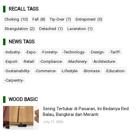
RECALL TAGS
Choking
(10)
Fall
(8)
Tip-Over
(7)
Entrapment
(5)
Strangulation
(2)
Detached
(1)
Laceration
(1)
NEWS TAGS
-Industry-
-Expo-
-Forestry-
-Technology-
-Design-
-Tariff-
-Export-
-Retail-
-Compliance-
-Machinery-
-Architecture-
-Sustainability-
-Commerce-
-Lifestyle-
-Biomass-
-Education-
-Carpentry-
WOOD BASIC
Sering Tertukar di Pasaran, Ini Bedanya Red
Balau, Bangkirai dan Meranti
July 17, 2026