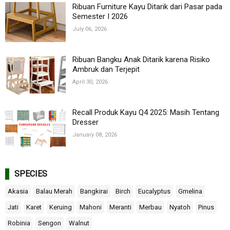
Ribuan Furniture Kayu Ditarik dari Pasar pada
Semester I 2026
July 06, 2026
Ribuan Bangku Anak Ditarik karena Risiko
Ambruk dan Terjepit
April 30, 2026
Recall Produk Kayu Q4 2025: Masih Tentang
Dresser
January 08, 2026
SPECIES
Akasia
Balau Merah
Bangkirai
Birch
Eucalyptus
Gmelina
Jati
Karet
Keruing
Mahoni
Meranti
Merbau
Nyatoh
Pinus
Robinia
Sengon
Walnut