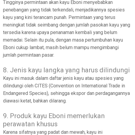
Tingginya permintaan akan kayu Eboni menyebabkan
penebangan yang tidak terkendali, menjadikannya spesies
kayu yang kini terancam punah. Permintaan yang terus
meningkat tidak seimbang dengan jumlah pasokan kayu yang
tersedia karena upaya penanaman kembali yang belum
memadai. Selain itu pula, dengan masa pertumbuhan kayu
Eboni cukup lambat, masih belum mampu mengimbangi
jumlah permintaan pasar.
8. Jenis kayu langka yang harus dilindungi
Kayu ini masuk dalam daftar jenis kayu atau spesies yang
dilindungi oleh CITES (Convention on International Trade in
Endangered Species), sehingga ekspor dan perdagangannya
diawasi ketat, bahkan dilarang.
9. Produk kayu Eboni memerlukan
perawatan khusus
Karena sifatnya yang padat dan mewah, kayu ini