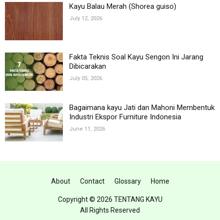
Kayu Balau Merah (Shorea guiso)
July 12, 2026
Fakta Teknis Soal Kayu Sengon Ini Jarang
Dibicarakan
July 05, 2026
Bagaimana kayu Jati dan Mahoni Membentuk
Industri Ekspor Furniture Indonesia
June 11, 2026
About
Contact
Glossary
Home
Copyright ©
2026 TENTANG KAYU
All Rights Reserved