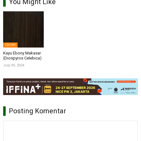
You Might Like
EBONY
Kayu Ebony Makasar
(Diospyros Celebica)
July 09, 2024
Posting Komentar