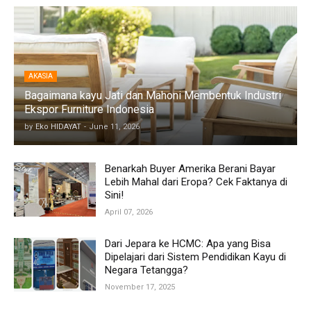
AKASIA
Bagaimana kayu Jati dan Mahoni Membentuk Industri
Ekspor Furniture Indonesia
by
Eko HIDAYAT
-
June 11, 2026
Benarkah Buyer Amerika Berani Bayar
Lebih Mahal dari Eropa? Cek Faktanya di
Sini!
April 07, 2026
Dari Jepara ke HCMC: Apa yang Bisa
Dipelajari dari Sistem Pendidikan Kayu di
Negara Tetangga?
November 17, 2025