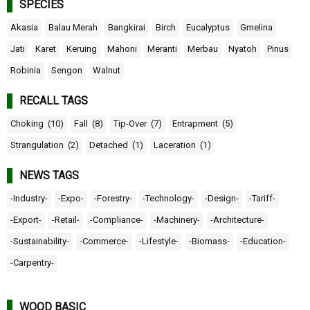
SPECIES
Akasia
Balau Merah
Bangkirai
Birch
Eucalyptus
Gmelina
Jati
Karet
Keruing
Mahoni
Meranti
Merbau
Nyatoh
Pinus
Robinia
Sengon
Walnut
RECALL TAGS
Choking
(10)
Fall
(8)
Tip-Over
(7)
Entrapment
(5)
Strangulation
(2)
Detached
(1)
Laceration
(1)
NEWS TAGS
-Industry-
-Expo-
-Forestry-
-Technology-
-Design-
-Tariff-
-Export-
-Retail-
-Compliance-
-Machinery-
-Architecture-
-Sustainability-
-Commerce-
-Lifestyle-
-Biomass-
-Education-
-Carpentry-
WOOD BASIC