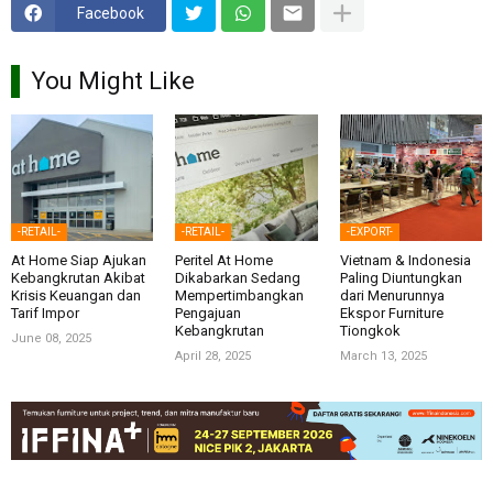
Facebook
You Might Like
-RETAIL-
-RETAIL-
-EXPORT-
At Home Siap Ajukan
Peritel At Home
Vietnam & Indonesia
Kebangkrutan Akibat
Dikabarkan Sedang
Paling Diuntungkan
Krisis Keuangan dan
Mempertimbangkan
dari Menurunnya
Tarif Impor
Pengajuan
Ekspor Furniture
Kebangkrutan
Tiongkok
June 08, 2025
April 28, 2025
March 13, 2025