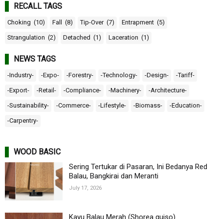
RECALL TAGS
Choking
(10)
Fall
(8)
Tip-Over
(7)
Entrapment
(5)
Strangulation
(2)
Detached
(1)
Laceration
(1)
NEWS TAGS
-Industry-
-Expo-
-Forestry-
-Technology-
-Design-
-Tariff-
-Export-
-Retail-
-Compliance-
-Machinery-
-Architecture-
-Sustainability-
-Commerce-
-Lifestyle-
-Biomass-
-Education-
-Carpentry-
WOOD BASIC
Sering Tertukar di Pasaran, Ini Bedanya Red
Balau, Bangkirai dan Meranti
July 17, 2026
Kayu Balau Merah (Shorea guiso)