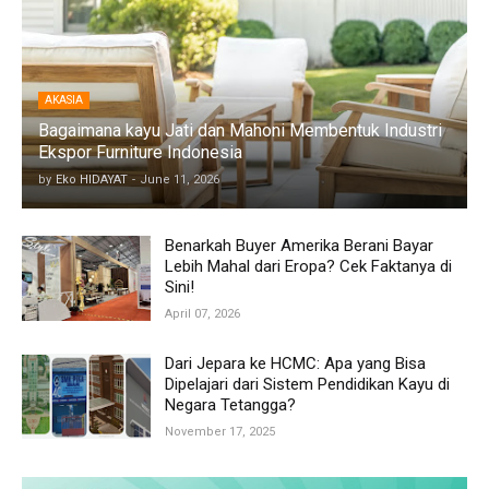
AKASIA
Bagaimana kayu Jati dan Mahoni Membentuk Industri
Ekspor Furniture Indonesia
by
Eko HIDAYAT
-
June 11, 2026
Benarkah Buyer Amerika Berani Bayar
Lebih Mahal dari Eropa? Cek Faktanya di
Sini!
April 07, 2026
Dari Jepara ke HCMC: Apa yang Bisa
Dipelajari dari Sistem Pendidikan Kayu di
Negara Tetangga?
November 17, 2025