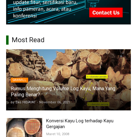
Most Read
SAWMILL
Rumus Menghitung Volume Log Kayu, Mana Yang
Paling Benar?
by
Eko HIDAYAT
-
November 06, 2021
Konversi Kayu Log terhadap Kayu
Gergajian
Maret 10, 2008