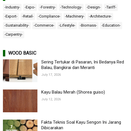
-Industry-
-Expo-
-Forestry-
-Technology-
-Design-
-Tariff-
-Export-
-Retail-
-Compliance-
-Machinery-
-Architecture-
-Sustainability-
-Commerce-
-Lifestyle-
-Biomass-
-Education-
-Carpentry-
WOOD BASIC
Sering Tertukar di Pasaran, Ini Bedanya Red
Balau, Bangkirai dan Meranti
July 17, 2026
Kayu Balau Merah (Shorea guiso)
July 12, 2026
Fakta Teknis Soal Kayu Sengon Ini Jarang
Dibicarakan