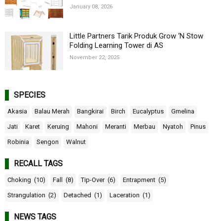
January 08, 2026
Little Partners Tarik Produk Grow ‘N Stow
Folding Learning Tower di AS
November 22, 2025
SPECIES
Akasia
Balau Merah
Bangkirai
Birch
Eucalyptus
Gmelina
Jati
Karet
Keruing
Mahoni
Meranti
Merbau
Nyatoh
Pinus
Robinia
Sengon
Walnut
RECALL TAGS
Choking
(10)
Fall
(8)
Tip-Over
(6)
Entrapment
(5)
Strangulation
(2)
Detached
(1)
Laceration
(1)
NEWS TAGS