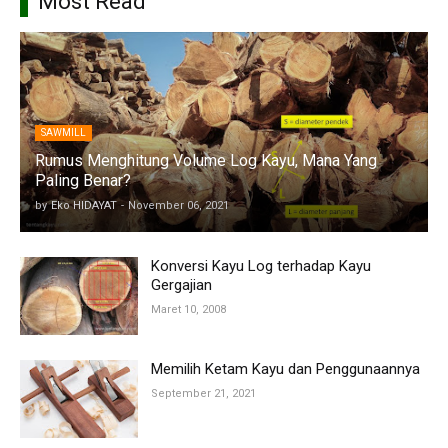
Most Read
SAWMILL
Rumus Menghitung Volume Log Kayu, Mana Yang
Paling Benar?
by
Eko HIDAYAT
-
November 06, 2021
Konversi Kayu Log terhadap Kayu
Gergajian
Maret 10, 2008
Memilih Ketam Kayu dan Penggunaannya
September 21, 2021