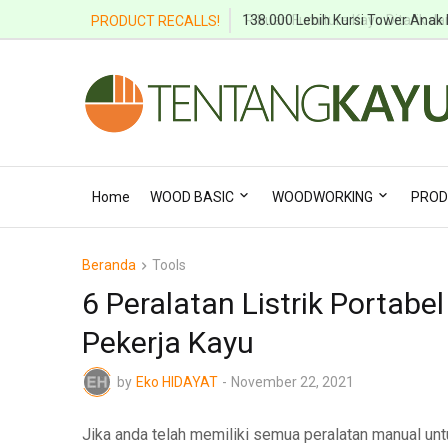
Ribuan Furniture Kayu Ditarik dar
PRODUCT RECALLS!
Home
WOOD BASIC
WOODWORKING
PROD
Beranda
Tools
6 Peralatan Listrik Portab
Pekerja Kayu
by
Eko HIDAYAT
-
November 22, 2021
Jika anda telah memiliki semua peralatan manual un