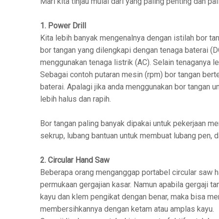
Mari kita tinjau mulai dari yang paling penting dan pa
1. Power Drill
Kita lebih banyak mengenalnya dengan istilah bor tang
bor tangan yang dilengkapi dengan tenaga baterai (D
menggunakan tenaga listrik (AC). Selain tenaganya leb
Sebagai contoh putaran mesin (rpm) bor tangan berten
baterai. Apalagi jika anda menggunakan bor tangan u
lebih halus dan rapih.
Bor tangan paling banyak dipakai untuk pekerjaan me
sekrup, lubang bantuan untuk membuat lubang pen, d
2. Circular Hand Saw
Beberapa orang menganggap portabel circular saw 
permukaan gergajian kasar. Namun apabila gergaji ta
kayu dan klem pengikat dengan benar, maka bisa men
membersihkannya dengan ketam atau amplas kayu.