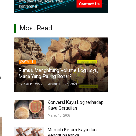
Most Read
SAWMILL
Rumus Menghitung Volume Log Kayu,
Mana Yang Paling Benar?
n
by
Eko HIDAYAT
-
November 06, 2021
Konversi Kayu Log terhadap
Kayu Gergajian
Maret 10, 2008
Memilih Ketam Kayu dan
Penggunaannya