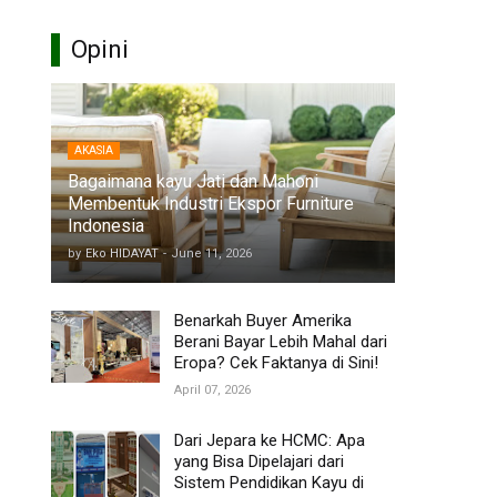
Opini
AKASIA
Bagaimana kayu Jati dan Mahoni
Membentuk Industri Ekspor Furniture
Indonesia
by
Eko HIDAYAT
-
June 11, 2026
Benarkah Buyer Amerika
Berani Bayar Lebih Mahal dari
Eropa? Cek Faktanya di Sini!
April 07, 2026
Dari Jepara ke HCMC: Apa
yang Bisa Dipelajari dari
Sistem Pendidikan Kayu di