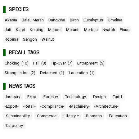
SPECIES
Akasia
Balau Merah
Bangkirai
Birch
Eucalyptus
Gmelina
Jati
Karet
Keruing
Mahoni
Meranti
Merbau
Nyatoh
Pinus
Robinia
Sengon
Walnut
RECALL TAGS
Choking
(10)
Fall
(8)
Tip-Over
(7)
Entrapment
(5)
Strangulation
(2)
Detached
(1)
Laceration
(1)
NEWS TAGS
-Industry-
-Expo-
-Forestry-
-Technology-
-Design-
-Tariff-
-Export-
-Retail-
-Compliance-
-Machinery-
-Architecture-
-Sustainability-
-Commerce-
-Lifestyle-
-Biomass-
-Education-
-Carpentry-