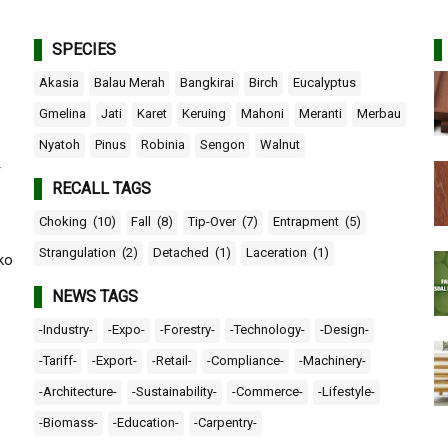
SPECIES
Akasia
Balau Merah
Bangkirai
Birch
Eucalyptus
Gmelina
Jati
Karet
Keruing
Mahoni
Meranti
Merbau
Nyatoh
Pinus
Robinia
Sengon
Walnut
r
RECALL TAGS
Choking
(10)
Fall
(8)
Tip-Over
(7)
Entrapment
(5)
Strangulation
(2)
Detached
(1)
Laceration
(1)
ko
NEWS TAGS
-Industry-
-Expo-
-Forestry-
-Technology-
-Design-
-Tariff-
-Export-
-Retail-
-Compliance-
-Machinery-
-Architecture-
-Sustainability-
-Commerce-
-Lifestyle-
-Biomass-
-Education-
-Carpentry-