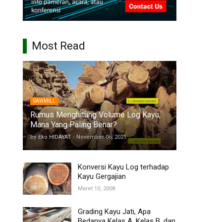
Most Read
SAWMILL
Rumus Menghitung Volume Log Kayu,
Mana Yang Paling Benar?
by
Eko HIDAYAT
-
November 06, 2021
Konversi Kayu Log terhadap
Kayu Gergajian
Maret 10, 2008
Grading Kayu Jati, Apa
Bedanya Kelas A, Kelas B, dan