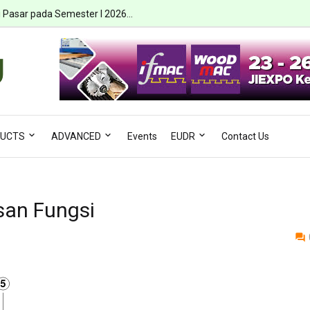
a Risiko Ambruk dan Terjepit...
ri Pasar pada Semester I 2026...
UCTS
ADVANCED
Events
EUDR
Contact Us
san Fungsi