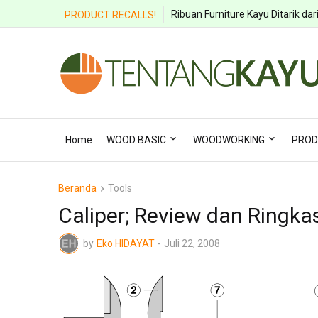
Ribuan Bangku Anak Ditarik karen
Ribuan Furniture Kayu Ditarik da
PRODUCT RECALLS!
Home
WOOD BASIC
WOODWORKING
PROD
Beranda
Tools
Caliper; Review dan Ringka
by
Eko HIDAYAT
-
Juli 22, 2008