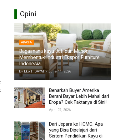
Opini
AKASIA
Bagaimana kayu Jati dan Mahoni
Membentuk Industri Ekspor Furniture
Indonesia
by
Eko HIDAYAT
-
June 11, 2026
.
k
Benarkah Buyer Amerika
Berani Bayar Lebih Mahal dari
Eropa? Cek Faktanya di Sini!
April 07, 2026
Dari Jepara ke HCMC: Apa
yang Bisa Dipelajari dari
Sistem Pendidikan Kayu di