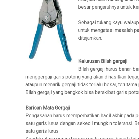
besar pengaruhnya untuk k
Sebagai tukang kayu walaup
untuk mengatasi masalah pa
ditajamkan.
Kelurusan Bilah gergaji
Bilah gergaji harus benar-b
menggergaji garis potong yang akan dihasilkan terj
ataupun menarik gergaji tidak terlalu besar, terutam
Bilah gergaji yang bengkok bisa berakibat garis poton
Barisan Mata Gergaji
Pengasahan harus memperhatikan hasil akhir pada pos
satu garis lurus dengan sekecil mungkin toleransi. B
satu garis lurus.
Ketidakrataan posisi barisan mata gergaji berarti ti