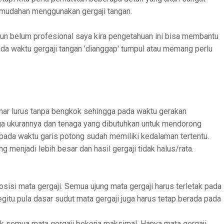
emudahan menggunakan gergaji tangan.
un belum profesional saya kira pengetahuan ini bisa membantu
da waktu gergaji tangan 'dianggap' tumpul atau memang perlu
enar lurus tanpa bengkok sehingga pada waktu gerakan
aga ukurannya dan tenaga yang dibutuhkan untuk mendorong
a pada waktu garis potong sudah memiliki kedalaman tertentu.
g menjadi lebih besar dan hasil gergaji tidak halus/rata.
isi mata gergaji. Semua ujung mata gergaji harus terletak pada
egitu pula dasar sudut mata gergaji juga harus tetap berada pada
dak semua mata gergaji bekerja maksimal. Hanya mata gergaji