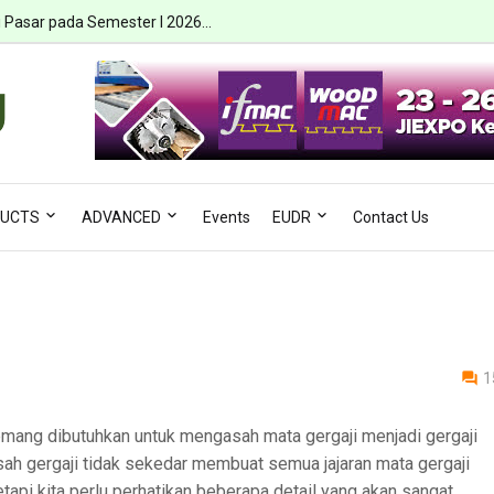
i Pasar pada Semester I 2026...
UCTS
ADVANCED
Events
EUDR
Contact Us
1
emang dibutuhkan untuk mengasah mata gergaji menjadi gergaji
ah gergaji tidak sekedar membuat semua jajaran mata gergaji
etapi kita perlu perhatikan beberapa detail yang akan sangat