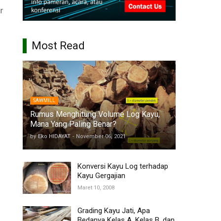
r
Most Read
SAWMILL
Rumus Menghitung Volume Log Kayu,
Mana Yang Paling Benar?
by
Eko HIDAYAT
-
November 06, 2021
Konversi Kayu Log terhadap
Kayu Gergajian
Maret 10, 2008
Grading Kayu Jati, Apa
Bedanya Kelas A, Kelas B, dan