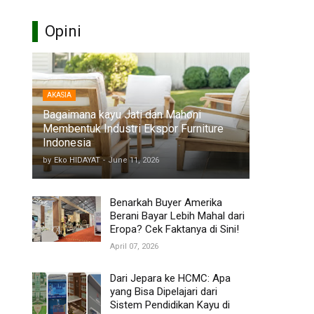
Opini
AKASIA
Bagaimana kayu Jati dan Mahoni
Membentuk Industri Ekspor Furniture
Indonesia
by
Eko HIDAYAT
-
June 11, 2026
Benarkah Buyer Amerika
Berani Bayar Lebih Mahal dari
Eropa? Cek Faktanya di Sini!
April 07, 2026
Dari Jepara ke HCMC: Apa
yang Bisa Dipelajari dari
Sistem Pendidikan Kayu di