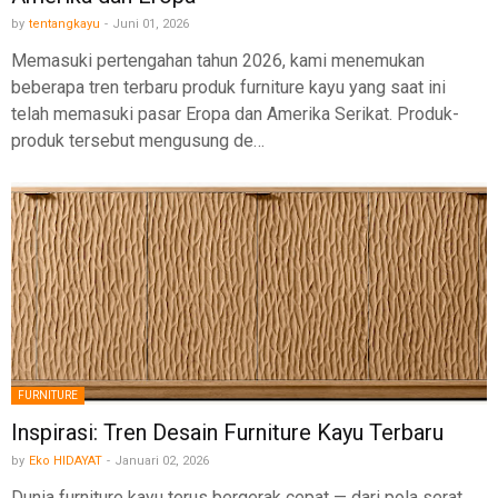
by
tentangkayu
-
Juni 01, 2026
Memasuki pertengahan tahun 2026, kami menemukan
beberapa tren terbaru produk furniture kayu yang saat ini
telah memasuki pasar Eropa dan Amerika Serikat. Produk-
produk tersebut mengusung de…
FURNITURE
Inspirasi: Tren Desain Furniture Kayu Terbaru
by
Eko HIDAYAT
-
Januari 02, 2026
Dunia furniture kayu terus bergerak cepat — dari pola serat