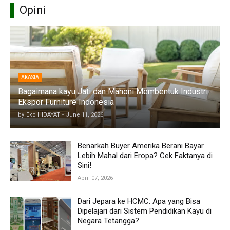
Opini
AKASIA
Bagaimana kayu Jati dan Mahoni Membentuk Industri
Ekspor Furniture Indonesia
by
Eko HIDAYAT
-
June 11, 2026
Benarkah Buyer Amerika Berani Bayar
Lebih Mahal dari Eropa? Cek Faktanya di
Sini!
April 07, 2026
Dari Jepara ke HCMC: Apa yang Bisa
Dipelajari dari Sistem Pendidikan Kayu di
Negara Tetangga?