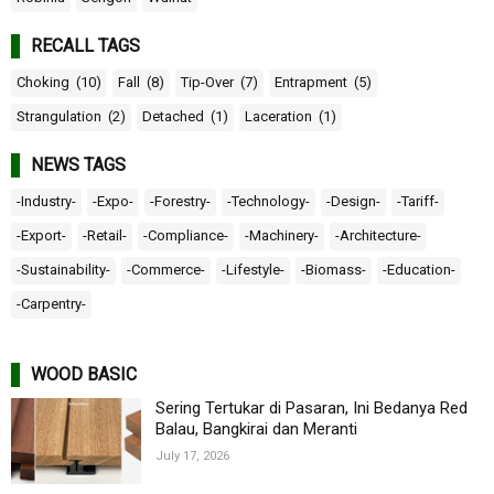
RECALL TAGS
Choking
(10)
Fall
(8)
Tip-Over
(7)
Entrapment
(5)
Strangulation
(2)
Detached
(1)
Laceration
(1)
NEWS TAGS
-Industry-
-Expo-
-Forestry-
-Technology-
-Design-
-Tariff-
-Export-
-Retail-
-Compliance-
-Machinery-
-Architecture-
-Sustainability-
-Commerce-
-Lifestyle-
-Biomass-
-Education-
-Carpentry-
WOOD BASIC
Sering Tertukar di Pasaran, Ini Bedanya Red
Balau, Bangkirai dan Meranti
July 17, 2026