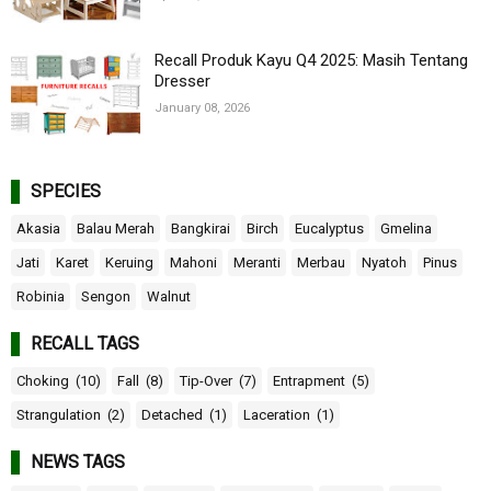
Recall Produk Kayu Q4 2025: Masih Tentang
Dresser
January 08, 2026
SPECIES
Akasia
Balau Merah
Bangkirai
Birch
Eucalyptus
Gmelina
Jati
Karet
Keruing
Mahoni
Meranti
Merbau
Nyatoh
Pinus
Robinia
Sengon
Walnut
RECALL TAGS
Choking
(10)
Fall
(8)
Tip-Over
(7)
Entrapment
(5)
Strangulation
(2)
Detached
(1)
Laceration
(1)
NEWS TAGS