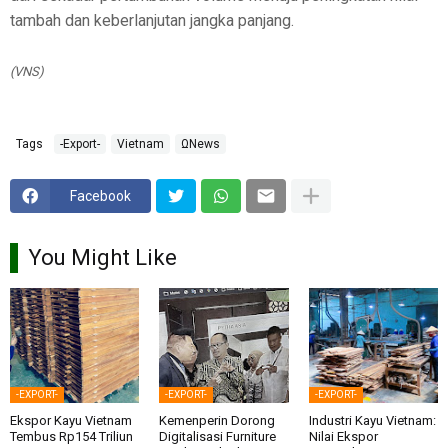
tambah dan keberlanjutan jangka panjang.
(VNS)
Tags
-Export-
Vietnam
ΩNews
Facebook
You Might Like
-EXPORT-
-EXPORT-
-EXPORT-
Ekspor Kayu Vietnam
Kemenperin Dorong
Industri Kayu Vietnam:
Tembus Rp154 Triliun
Digitalisasi Furniture
Nilai Ekspor