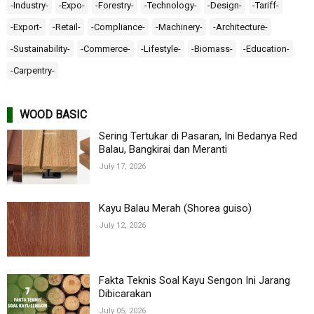
-Industry-
-Expo-
-Forestry-
-Technology-
-Design-
-Tariff-
-Export-
-Retail-
-Compliance-
-Machinery-
-Architecture-
-Sustainability-
-Commerce-
-Lifestyle-
-Biomass-
-Education-
-Carpentry-
WOOD BASIC
Sering Tertukar di Pasaran, Ini Bedanya Red
Balau, Bangkirai dan Meranti
July 17, 2026
Kayu Balau Merah (Shorea guiso)
July 12, 2026
Fakta Teknis Soal Kayu Sengon Ini Jarang
Dibicarakan
July 05, 2026