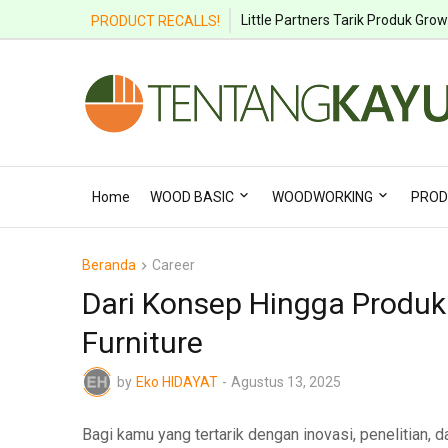
Recall Produk Kayu Q3 2025: Paha
Little Partners Tarik Produk Gro
PRODUCT RECALLS!
Home
WOOD BASIC
WOODWORKING
PROD
Beranda
Career
Dari Konsep Hingga Produk:
Furniture
by
Eko HIDAYAT
-
Agustus 13, 2025
Bagi kamu yang tertarik dengan inovasi, penelitian,