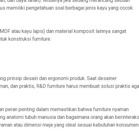
tan, dan daya tahan). Misalnya jika sedang merancang sebuah
arus memiliki pengetahuan soal berbagai jenis kayu yang cocok
 MDF atau kayu lapis) dan material komposit lainnya sangat
uk konstruksi furniture.
ng prinsip desain dan ergonomi produk. Saat desainer
an, dan praktis, R&D furniture harus membuat solusi praktis aga
kan peran penting dalam memastikan bahwa furniture nyaman
ang anatomi tubuh manusia dan bagaimana orang akan berinteraks
 nyaman atau dimensi meja yang ideal sesuai kebutuhan konsumen