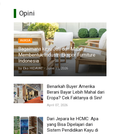
g
Opini
AKASIA
Bagaimana kayu Jati dan Mahoni
Membentuk Industri Ekspor Furniture
Indonesia
by
Eko HIDAYAT
-
June 11, 2026
Benarkah Buyer Amerika
Berani Bayar Lebih Mahal dari
Eropa? Cek Faktanya di Sini!
April 07, 2026
Dari Jepara ke HCMC: Apa
yang Bisa Dipelajari dari
Sistem Pendidikan Kayu di