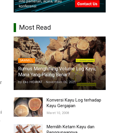
Most Read
SAWMILL
Rumus Menghitung Volume Log Kayu,
Mana Yang Paling Benar?
r
by
Eko HIDAYAT
-
November 06, 2021
Konversi Kayu Log terhadap
Kayu Gergajian
i
Maret 10, 2008
.
Memilih Ketam Kayu dan
Penggunaannya