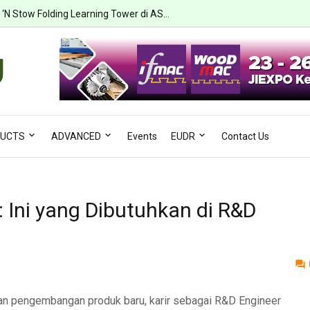
mi Risikonya...
w ‘N Stow Folding Learning Tower di AS...
UCTS
ADVANCED
Events
EUDR
Contact Us
 Ini yang Dibutuhkan di R&D
 dan pengembangan produk baru, karir sebagai R&D Engineer