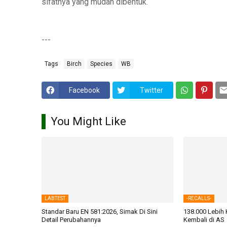
sifatnya yang mudah dibentuk.
---
Tags
Birch
Species
WB
Facebook
Twitter
You Might Like
LABTEST
-RECALLS-
Standar Baru EN 581:2026, Simak Di Sini
138.000 Lebih 
Detail Perubahannya
Kembali di AS