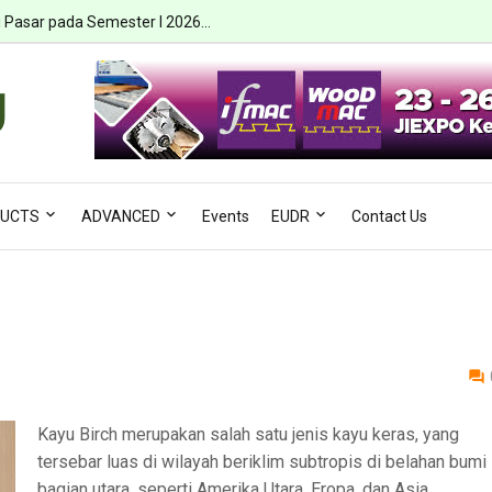
i Pasar pada Semester I 2026...
UCTS
ADVANCED
Events
EUDR
Contact Us
Kayu Birch merupakan salah satu jenis kayu keras, yang
tersebar luas di wilayah beriklim subtropis di belahan bumi
bagian utara, seperti Amerika Utara, Eropa, dan Asia.