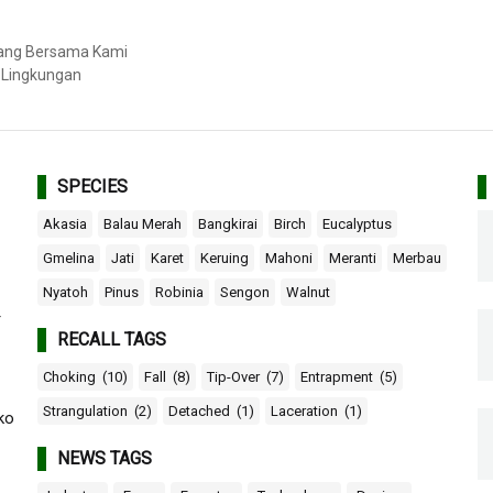
bang Bersama Kami
 Lingkungan
SPECIES
Akasia
Balau Merah
Bangkirai
Birch
Eucalyptus
Gmelina
Jati
Karet
Keruing
Mahoni
Meranti
Merbau
Nyatoh
Pinus
Robinia
Sengon
Walnut
r
RECALL TAGS
Choking
(10)
Fall
(8)
Tip-Over
(7)
Entrapment
(5)
Strangulation
(2)
Detached
(1)
Laceration
(1)
ko
NEWS TAGS