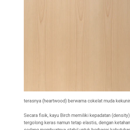
terasnya (heartwood) berwarna cokelat muda kekuni
Secara fisik, kayu Birch memiliki kepadatan (density
tergolong keras namun tetap elastis, dengan ketahan
sedang membuatnya stabil untuk berbagai kebutuhan