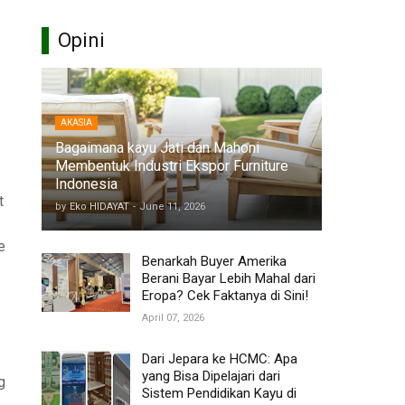
Opini
AKASIA
Bagaimana kayu Jati dan Mahoni
Membentuk Industri Ekspor Furniture
Indonesia
t
by
Eko HIDAYAT
-
June 11, 2026
e
Benarkah Buyer Amerika
Berani Bayar Lebih Mahal dari
Eropa? Cek Faktanya di Sini!
April 07, 2026
Dari Jepara ke HCMC: Apa
yang Bisa Dipelajari dari
g
Sistem Pendidikan Kayu di