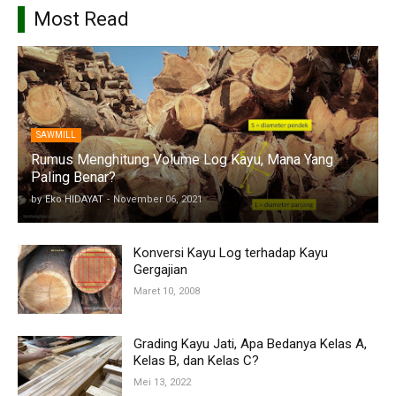
Most Read
SAWMILL
Rumus Menghitung Volume Log Kayu, Mana Yang
Paling Benar?
by
Eko HIDAYAT
-
November 06, 2021
Konversi Kayu Log terhadap Kayu
Gergajian
Maret 10, 2008
Grading Kayu Jati, Apa Bedanya Kelas A,
Kelas B, dan Kelas C?
Mei 13, 2022