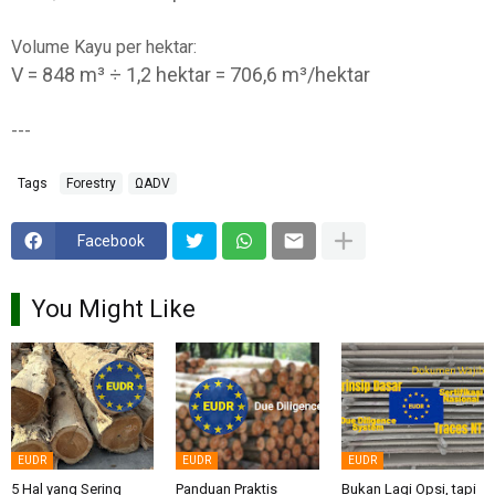
Volume Kayu per hektar:
V = 848 m³ ÷ 1,2 hektar = 706,6 m³/hektar
---
Tags
Forestry
ΩADV
Facebook
You Might Like
EUDR
EUDR
EUDR
5 Hal yang Sering
Panduan Praktis
Bukan Lagi Opsi, tapi