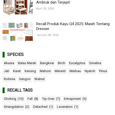
Ambruk dan Terjepit
April 30, 2026
Recall Produk Kayu Q4 2025: Masih Tentang
Dresser
January 08, 2026
SPECIES
Akasia
Balau Merah
Bangkirai
Birch
Eucalyptus
Gmelina
Jati
Karet
Keruing
Mahoni
Meranti
Merbau
Nyatoh
Pinus
Robinia
Sengon
Walnut
RECALL TAGS
Choking
(10)
Fall
(8)
Tip-Over
(7)
Entrapment
(5)
Strangulation
(2)
Detached
(1)
Laceration
(1)