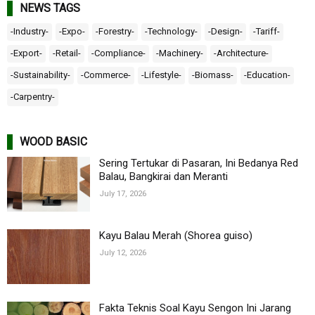
NEWS TAGS
-Industry-
-Expo-
-Forestry-
-Technology-
-Design-
-Tariff-
-Export-
-Retail-
-Compliance-
-Machinery-
-Architecture-
-Sustainability-
-Commerce-
-Lifestyle-
-Biomass-
-Education-
-Carpentry-
WOOD BASIC
Sering Tertukar di Pasaran, Ini Bedanya Red
Balau, Bangkirai dan Meranti
July 17, 2026
Kayu Balau Merah (Shorea guiso)
July 12, 2026
Fakta Teknis Soal Kayu Sengon Ini Jarang