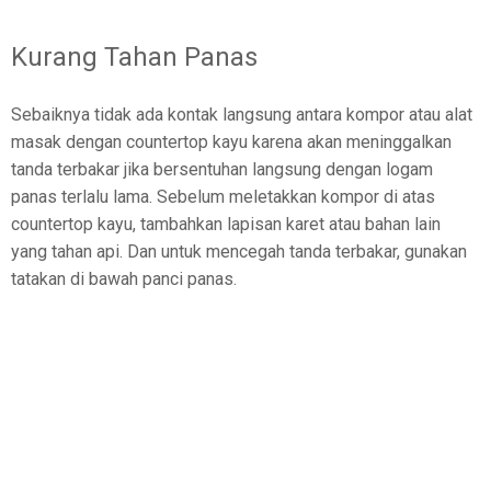
Kurang Tahan Panas
Sebaiknya tidak ada kontak langsung antara kompor atau alat
masak dengan countertop kayu karena akan meninggalkan
tanda terbakar jika bersentuhan langsung dengan logam
panas terlalu lama. Sebelum meletakkan kompor di atas
countertop kayu, tambahkan lapisan karet atau bahan lain
yang tahan api. Dan untuk mencegah tanda terbakar, gunakan
tatakan di bawah panci panas.