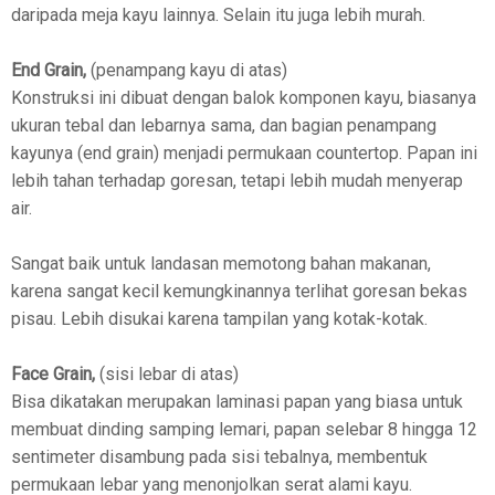
daripada meja kayu lainnya. Selain itu juga lebih murah.
End Grain,
(penampang kayu di atas)
Konstruksi ini dibuat dengan balok komponen kayu, biasanya
ukuran tebal dan lebarnya sama, dan bagian penampang
kayunya (end grain) menjadi permukaan countertop. Papan ini
lebih tahan terhadap goresan, tetapi lebih mudah menyerap
air.
Sangat baik untuk landasan memotong bahan makanan,
karena sangat kecil kemungkinannya terlihat goresan bekas
pisau. Lebih disukai karena tampilan yang kotak-kotak.
Face Grain,
(sisi lebar di atas)
Bisa dikatakan merupakan laminasi papan yang biasa untuk
membuat dinding samping lemari, papan selebar 8 hingga 12
sentimeter disambung pada sisi tebalnya, membentuk
permukaan lebar yang menonjolkan serat alami kayu.