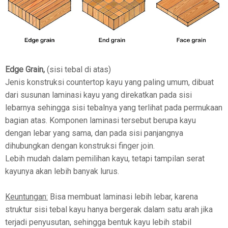
Edge Grain,
(sisi tebal di atas)
Jenis konstruksi countertop kayu yang paling umum, dibuat
dari susunan laminasi kayu yang direkatkan pada sisi
lebarnya sehingga sisi tebalnya yang terlihat pada permukaan
bagian atas. Komponen laminasi tersebut berupa kayu
dengan lebar yang sama, dan pada sisi panjangnya
dihubungkan dengan konstruksi finger join.
Lebih mudah dalam pemilihan kayu, tetapi tampilan serat
kayunya akan lebih banyak lurus.
Keuntungan:
Bisa membuat laminasi lebih lebar, karena
struktur sisi tebal kayu hanya bergerak dalam satu arah jika
terjadi penyusutan, sehingga bentuk kayu lebih stabil