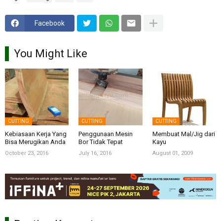
Facebook
You Might Like
CUTTING
CUTTING
CUTTING
Kebiasaan Kerja Yang
Penggunaan Mesin
Membuat Mal/Jig dari
Bisa Merugikan Anda
Bor Tidak Tepat
Kayu
October 23, 2016
July 16, 2016
August 01, 2009