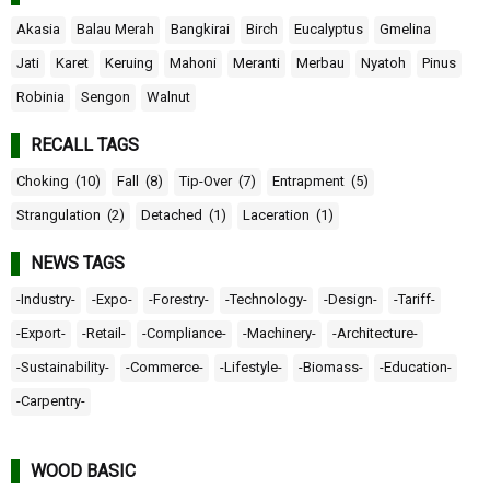
Akasia
Balau Merah
Bangkirai
Birch
Eucalyptus
Gmelina
Jati
Karet
Keruing
Mahoni
Meranti
Merbau
Nyatoh
Pinus
Robinia
Sengon
Walnut
RECALL TAGS
Choking
(10)
Fall
(8)
Tip-Over
(7)
Entrapment
(5)
Strangulation
(2)
Detached
(1)
Laceration
(1)
NEWS TAGS
-Industry-
-Expo-
-Forestry-
-Technology-
-Design-
-Tariff-
-Export-
-Retail-
-Compliance-
-Machinery-
-Architecture-
-Sustainability-
-Commerce-
-Lifestyle-
-Biomass-
-Education-
-Carpentry-
WOOD BASIC