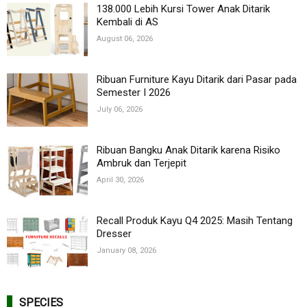
138.000 Lebih Kursi Tower Anak Ditarik
Kembali di AS
August 06, 2026
Ribuan Furniture Kayu Ditarik dari Pasar pada
Semester I 2026
July 06, 2026
Ribuan Bangku Anak Ditarik karena Risiko
Ambruk dan Terjepit
April 30, 2026
Recall Produk Kayu Q4 2025: Masih Tentang
Dresser
January 08, 2026
SPECIES