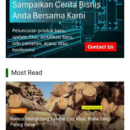
Most Read
SAWMILL
Rumus Menghitung Volume Log Kayu, Mana Yang
Paling Benar?