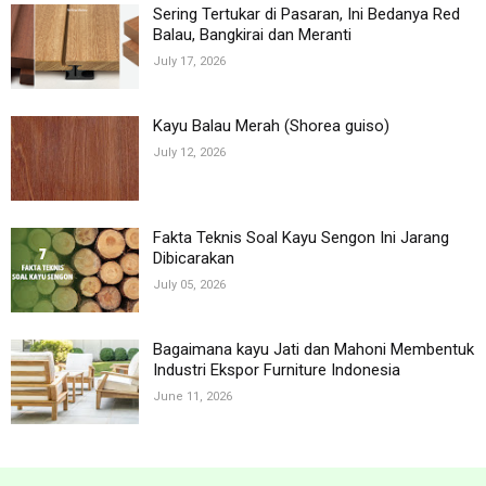
Sering Tertukar di Pasaran, Ini Bedanya Red
Balau, Bangkirai dan Meranti
July 17, 2026
Kayu Balau Merah (Shorea guiso)
July 12, 2026
Fakta Teknis Soal Kayu Sengon Ini Jarang
Dibicarakan
July 05, 2026
Bagaimana kayu Jati dan Mahoni Membentuk
Industri Ekspor Furniture Indonesia
June 11, 2026