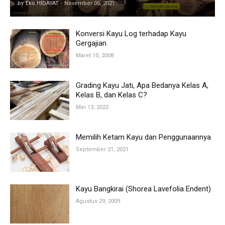
by
Eko HIDAYAT
-
November 06, 2021
Konversi Kayu Log terhadap Kayu
Gergajian
Maret 10, 2008
Grading Kayu Jati, Apa Bedanya Kelas A,
Kelas B, dan Kelas C?
Mei 13, 2022
Memilih Ketam Kayu dan Penggunaannya
September 21, 2021
Kayu Bangkirai (Shorea Lavefolia Endent)
Agustus 29, 2009