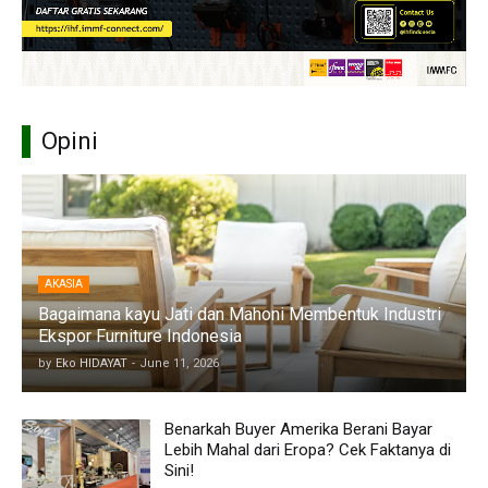
Opini
AKASIA
Bagaimana kayu Jati dan Mahoni Membentuk Industri
Ekspor Furniture Indonesia
by
Eko HIDAYAT
-
June 11, 2026
Benarkah Buyer Amerika Berani Bayar
Lebih Mahal dari Eropa? Cek Faktanya di
Sini!