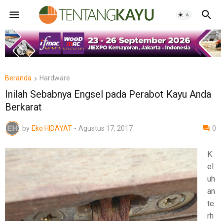
Beranda
Hardware
Inilah Sebabnya Engsel pada Perabot Kayu Anda
Berkarat
by
Eko HIDAYAT
-
Agustus 17, 2017
0
K
el
uh
an
te
rh