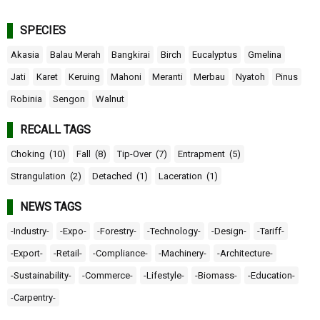
SPECIES
Akasia
Balau Merah
Bangkirai
Birch
Eucalyptus
Gmelina
Jati
Karet
Keruing
Mahoni
Meranti
Merbau
Nyatoh
Pinus
Robinia
Sengon
Walnut
RECALL TAGS
Choking
(10)
Fall
(8)
Tip-Over
(7)
Entrapment
(5)
Strangulation
(2)
Detached
(1)
Laceration
(1)
NEWS TAGS
-Industry-
-Expo-
-Forestry-
-Technology-
-Design-
-Tariff-
-Export-
-Retail-
-Compliance-
-Machinery-
-Architecture-
-Sustainability-
-Commerce-
-Lifestyle-
-Biomass-
-Education-
-Carpentry-