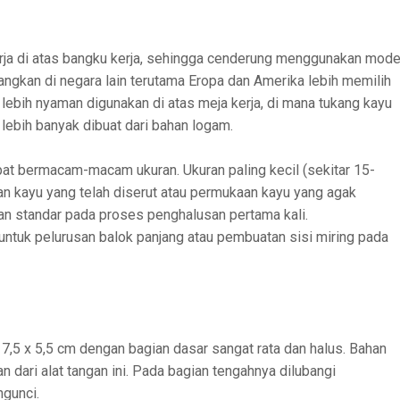
erja di atas bangku kerja, sehingga cenderung menggunakan mode
ngkan di negara lain terutama Eropa dan Amerika lebih memilih
bih nyaman digunakan di atas meja kerja, di mana tukang kayu
 lebih banyak dibuat dari bahan logam.
pat bermacam-macam ukuran. Ukuran paling kecil (sekitar 15-
n kayu yang telah diserut atau permukaan kayu yang agak
n standar pada proses penghalusan pertama kali.
untuk pelurusan balok panjang atau pembuatan sisi miring pada
 7,5 x 5,5 cm dengan bagian dasar sangat rata dan halus. Bahan
dari alat tangan ini. Pada bagian tengahnya dilubangi
ngunci.