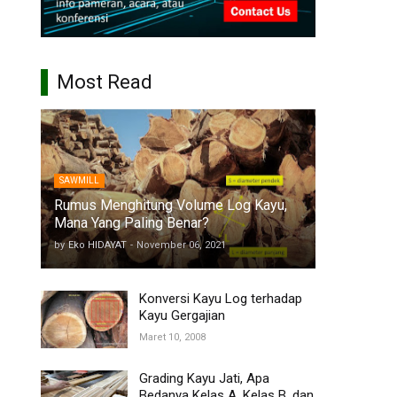
Most Read
SAWMILL
Rumus Menghitung Volume Log Kayu,
Mana Yang Paling Benar?
by
Eko HIDAYAT
-
November 06, 2021
Konversi Kayu Log terhadap
Kayu Gergajian
Maret 10, 2008
Grading Kayu Jati, Apa
Bedanya Kelas A, Kelas B, dan