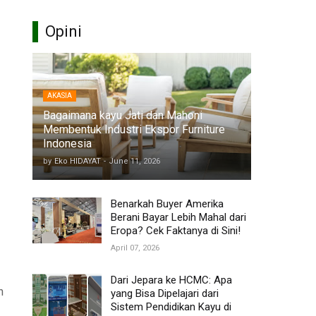
Opini
AKASIA
Bagaimana kayu Jati dan Mahoni
Membentuk Industri Ekspor Furniture
Indonesia
by
Eko HIDAYAT
-
June 11, 2026
Benarkah Buyer Amerika
Berani Bayar Lebih Mahal dari
Eropa? Cek Faktanya di Sini!
April 07, 2026
Dari Jepara ke HCMC: Apa
n
yang Bisa Dipelajari dari
Sistem Pendidikan Kayu di