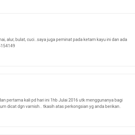
alur, bulat, cuci...saya juga peminat pada ketam kayu ini dan ada
-5154149
dan pertama kali pd hari ini 1hb Julai 2016 utk menggunanya bagi
 dicat dgn varnish... tkasih atas perkongsian yg anda berikan..