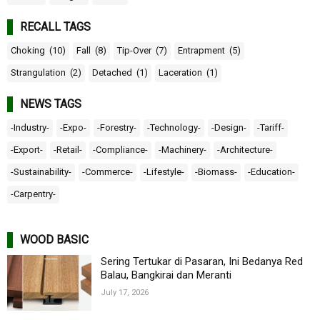
RECALL TAGS
Choking
(10)
Fall
(8)
Tip-Over
(7)
Entrapment
(5)
Strangulation
(2)
Detached
(1)
Laceration
(1)
NEWS TAGS
-Industry-
-Expo-
-Forestry-
-Technology-
-Design-
-Tariff-
-Export-
-Retail-
-Compliance-
-Machinery-
-Architecture-
-Sustainability-
-Commerce-
-Lifestyle-
-Biomass-
-Education-
-Carpentry-
WOOD BASIC
Sering Tertukar di Pasaran, Ini Bedanya Red
Balau, Bangkirai dan Meranti
July 17, 2026