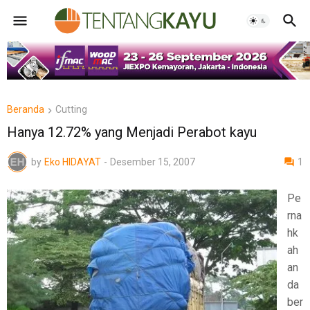
Beranda
Cutting
Hanya 12.72% yang Menjadi Perabot kayu
by
Eko HIDAYAT
-
Desember 15, 2007
1
Pe
rna
hk
ah
an
da
ber