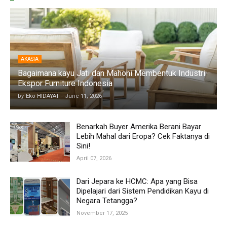
AKASIA
Bagaimana kayu Jati dan Mahoni Membentuk Industri
Ekspor Furniture Indonesia
by
Eko HIDAYAT
-
June 11, 2026
Benarkah Buyer Amerika Berani Bayar
Lebih Mahal dari Eropa? Cek Faktanya di
Sini!
April 07, 2026
Dari Jepara ke HCMC: Apa yang Bisa
Dipelajari dari Sistem Pendidikan Kayu di
Negara Tetangga?
November 17, 2025