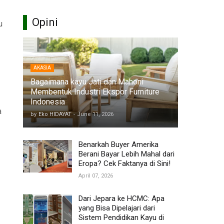
Opini
u
AKASIA
Bagaimana kayu Jati dan Mahoni
Membentuk Industri Ekspor Furniture
Indonesia
a
by
Eko HIDAYAT
-
June 11, 2026
Benarkah Buyer Amerika
Berani Bayar Lebih Mahal dari
Eropa? Cek Faktanya di Sini!
April 07, 2026
Dari Jepara ke HCMC: Apa
yang Bisa Dipelajari dari
Sistem Pendidikan Kayu di