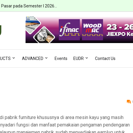
i Pasar pada Semester I 2026...
UCTS
ADVANCED
Events
EUDR
Contact Us
di pabrik furniture khususnya di area mesin kayu yang masih
nyadari fungsi dan manfaat pemakaian pengaman pendengaran
Walaupun manajemen pabrik sudah menyediakan earplug untuk