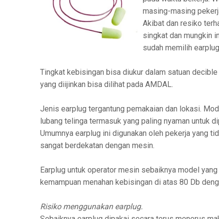
masing-masing pekerj
Akibat dan resiko ter
singkat dan mungkin i
sudah memilih earplug
Tingkat kebisingan bisa diukur dalam satuan decible
yang diijinkan bisa dilihat pada AMDAL.
Jenis earplug tergantung pemakaian dan lokasi. Mode
lubang telinga termasuk yang paling nyaman untuk di
Umumnya earplug ini digunakan oleh pekerja yang ti
sangat berdekatan dengan mesin.
Earplug untuk operator mesin sebaiknya model yang m
kemampuan menahan kebisingan di atas 80 Db denga
Risiko menggunakan earplug.
Sebaiknya earplug dipakai secara terus menerus ma