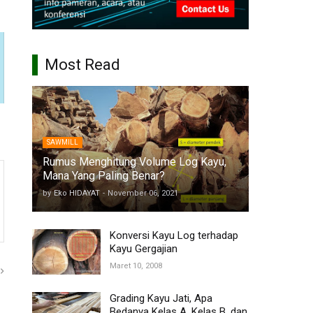
Most Read
SAWMILL
Rumus Menghitung Volume Log Kayu,
Mana Yang Paling Benar?
by
Eko HIDAYAT
-
November 06, 2021
Konversi Kayu Log terhadap
Kayu Gergajian
Maret 10, 2008
Grading Kayu Jati, Apa
Bedanya Kelas A, Kelas B, dan