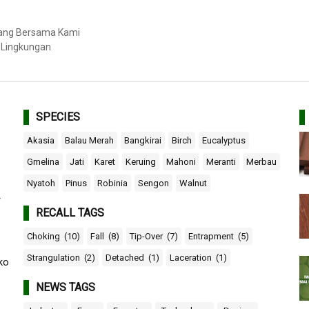
bang Bersama Kami
 Lingkungan
SPECIES
Akasia
Balau Merah
Bangkirai
Birch
Eucalyptus
Gmelina
Jati
Karet
Keruing
Mahoni
Meranti
Merbau
Nyatoh
Pinus
Robinia
Sengon
Walnut
r
RECALL TAGS
Choking
(10)
Fall
(8)
Tip-Over
(7)
Entrapment
(5)
Strangulation
(2)
Detached
(1)
Laceration
(1)
ko
NEWS TAGS