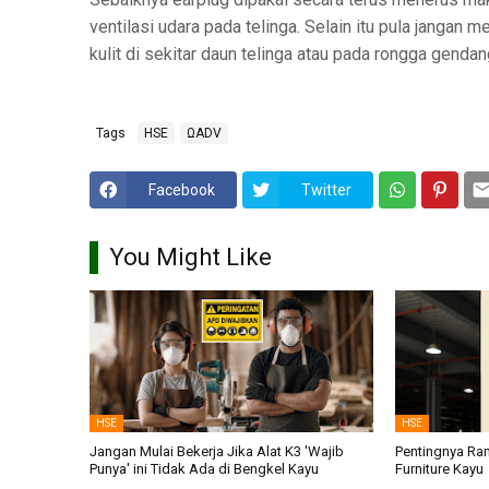
ventilasi udara pada telinga. Selain itu pula jangan 
kulit di sekitar daun telinga atau pada rongga gendang
Tags
HSE
ΩADV
Facebook
Twitter
You Might Like
HSE
HSE
Jangan Mulai Bekerja Jika Alat K3 'Wajib
Pentingnya Ra
Punya' ini Tidak Ada di Bengkel Kayu
Furniture Kayu