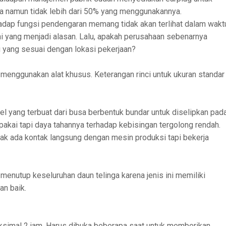
a namun tidak lebih dari 50% yang menggunakannya.
hadap fungsi pendengaran memang tidak akan terlihat dalam wakt
ni yang menjadi alasan. Lalu, apakah perusahaan sebenarnya
 yang sesuai dengan lokasi pekerjaan?
 menggunakan alat khusus. Keterangan rinci untuk ukuran standar
l yang terbuat dari busa berbentuk bundar untuk diselipkan pad
pakai tapi daya tahannya terhadap kebisingan tergolong rendah.
dak ada kontak langsung dengan mesin produksi tapi bekerja
enutup keseluruhan daun telinga karena jenis ini memiliki
n baik.
ksimal 2 jam. Harus dibuka beberapa saat untuk memberikan